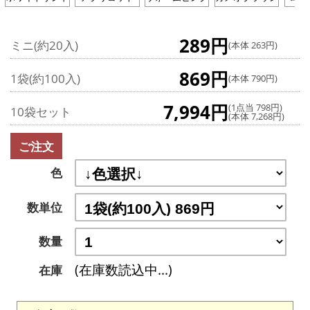
289円
ミニ(約20入)
(本体 263円)
869円
1袋(約100入)
(本体 790円)
7,994円
(1点当 798円)
10袋セット
(本体 7,268円)
ご注文
色
数単位
数量
(在庫数読込中...)
在庫