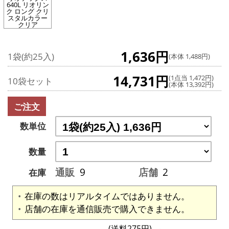
640L リオリン
ク ロング クリ
スタルカラー
クリア
1,636円
1袋(約25入)
(本体 1,488円)
14,731円
(1点当 1,472円)
10袋セット
(本体 13,392円)
ご注文
数単位
数量
通販
9
店舗
2
在庫
在庫の数はリアルタイムではありません。
店舗の在庫を通信販売で購入できません。
(送料275円)