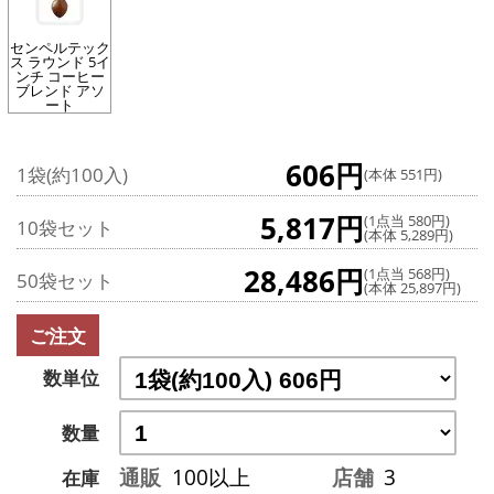
センペルテック
ス ラウンド 5イ
ンチ コーヒー
ブレンド アソ
ート
606円
1袋(約100入)
(本体 551円)
5,817円
(1点当 580円)
10袋セット
(本体 5,289円)
28,486円
(1点当 568円)
50袋セット
(本体 25,897円)
ご注文
数単位
数量
通販
100以上
店舗
3
在庫