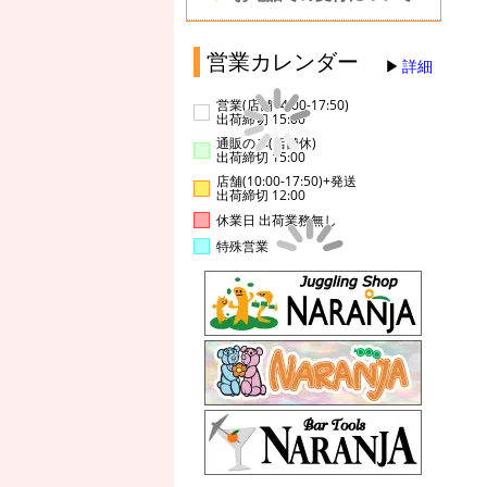
営業カレンダー
詳細
営業(店舗14:00-17:50)
出荷締切 15:00
通販のみ(店舗休)
出荷締切 15:00
店舗(10:00-17:50)+発送
出荷締切 12:00
休業日 出荷業務無し
特殊営業