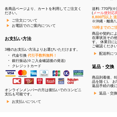
各商品ページより、カートを利用してご注文く
送料: 770円
ださい。
(
メール便対応商
8,800円以上 
ご注文について
※沖縄・離島1,3
お電話でのご案内について
15時までのご
商品や契約に
在庫状況その
お支払い方法
す。 休業日に
ご確認くださ
3種のお支払い方法よりお選びいただけます。
配送料に
代金引換
代引手数料無料！
銀行振込(※ご入金確認後の発送)
クレジットカード
返品・交換
商品到着後、8
品を除く)。 
返品手続の後
オンラインメンバーの方は後払いでのコンビニ
返品・交
支払も可能です。
お支払いについて