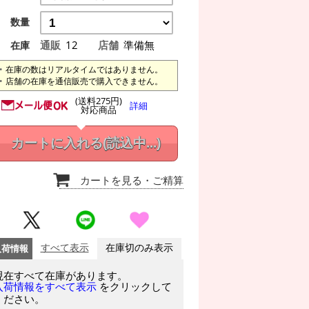
数量
通販
12
店舗
準備無
在庫
在庫の数はリアルタイムではありません。
店舗の在庫を通信販売で購入できません。
(送料275円)
詳細
対応商品
カートに入れる
(読込中...)
カートを見る
・ご精算
入荷情報
すべて表示
在庫切のみ表示
現在すべて在庫があります。
をクリックして
入荷情報をすべて表示
ください。