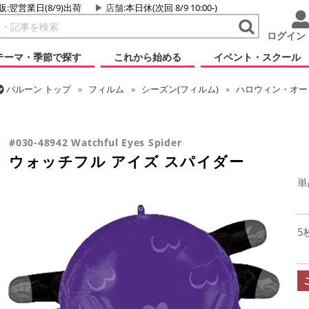
販:翌営業日(8/9)出荷
店舗
:本日休(次回 8/9 10:00-)
ログイン
テーマ・季節で探す
これから始める
イベント・スクール
バルーン
トップ
フィルム
シーズン(フィルム)
ハロウィン・オータ
バルーン
トップ
フィルム
テーマ
動物・虫
ウォッチフル ア
#030-48942 Watchful Eyes Spider
ウォッチフル アイズ スパイダー
単
5