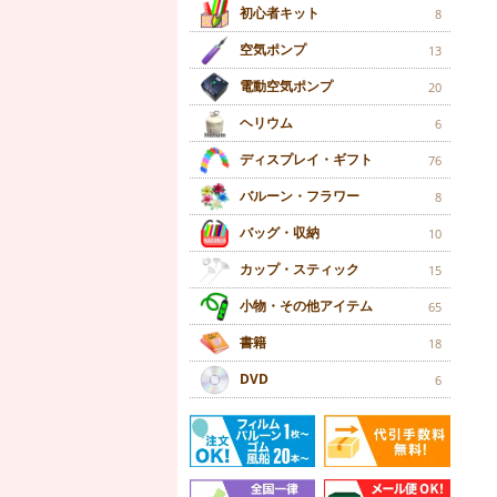
初心者キット
8
空気ポンプ
13
電動空気ポンプ
20
ヘリウム
6
ディスプレイ・ギフト
76
バルーン・フラワー
8
バッグ・収納
10
カップ・スティック
15
小物・その他アイテム
65
書籍
18
DVD
6