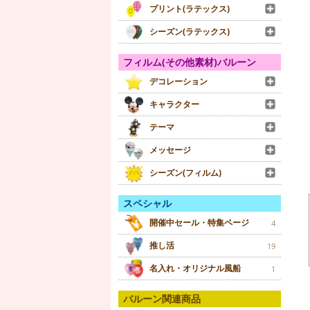
プリント(ラテックス)
シーズン(ラテックス)
フィルム(その他素材)バルーン
デコレーション
キャラクター
テーマ
メッセージ
シーズン(フィルム)
スペシャル
開催中セール・特集ページ
4
推し活
19
名入れ・オリジナル風船
1
バルーン関連商品