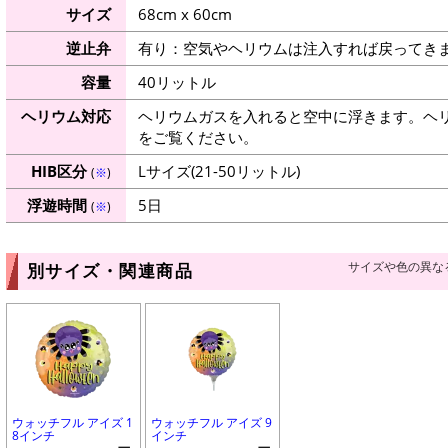
サイズ
68cm x 60cm
逆止弁
有り：空気やヘリウムは注入すれば戻ってき
容量
40リットル
ヘリウム対応
ヘリウムガスを入れると空中に浮きます。ヘ
をご覧ください。
HIB区分
Lサイズ(21-50リットル)
(
※
)
浮遊時間
5日
(
※
)
サイズや色の異な
別サイズ・関連商品
ウォッチフル アイズ 1
ウォッチフル アイズ 9
8インチ
インチ