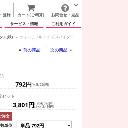
・登録
カート(ご精算)
お問合せ・返品
サービス・情報
ご利用ガイド
ム(秋)
ウォッチフル アイズ スパイダー
イズ スパイダー
前の商品
次の商品
品
792円
(本体 720円)
枚セット
3,801円
(1点当 760円)
(本体 3,456円)
ご注文
数単位