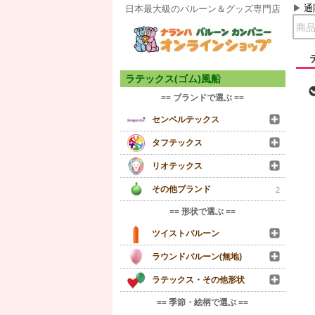
通
日本最大級のバルーン＆グッズ専門店
ラテックス(ゴム)風船
== ブランドで選ぶ ==
センペルテックス
タフテックス
リオテックス
その他ブランド
2
== 形状で選ぶ ==
ツイストバルーン
ラウンドバルーン(無地)
ラテックス・その他形状
== 季節・絵柄で選ぶ ==