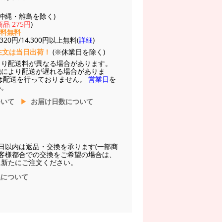
(※沖縄・離島を除く)
品 275円
)
送料無料
20円/14,300円以上無料(
詳細
)
注文は当日出荷！
(※休業日を除く)
より配送料が異なる場合があります。
他により配送が遅れる場合がありま
は配送を行っておりません。
営業日
を
い。
ついて
お届け日数について
日以内は返品・交換を承ります(一部商
お客様都合での交換をご希望の場合は、
に新たにご注文ください。
換について