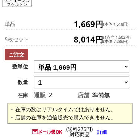
ベア ボーンズ
スケルトン
1,669円
単品
(本体 1,518円)
8,014円
(1点当 1,602円)
5枚セット
(本体 7,286円)
ご注文
数単位
数量
通販
2
店舗
準備無
在庫
在庫の数はリアルタイムではありません。
店舗の在庫を通信販売で購入できません。
(送料275円)
詳細
対応商品