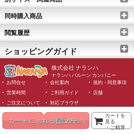
同時購入商品
閲覧履歴
ショッピングガイド
株式会社 ナランハ
ナランハ バルーン カンパニー
お問合せ
会社案内
規約・同意事項
営業時間
ご利用ガイド
店舗
ご注文について
対応ブラウザ
©1999-2026 NARANJA Inc. All Rights Reserved.
カートを
カートに入れる
(読込中...)
見る
・ご精算