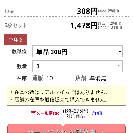
308円
単品
(本体 280円)
1,478円
(1点当 294円)
5枚セット
(本体 1,344円)
ご注文
数単位
数量
通販
10
店舗
準備無
在庫
在庫の数はリアルタイムではありません。
店舗の在庫を通信販売で購入できません。
(送料275円)
詳細
対応商品
カートに入れる
(読込中...)