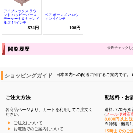
アイブレックス ラウ
ンド ハッピーバース
ベア ボーンズ ハロウ
デーケーキ＆キャンド
ィン 4インチ
ルズ 14インチ
374円
106円
最近チェックし
閲覧履歴
ショッピングガイド
日本国内への配送に関するご案内です。 
ご注文方法
配送料・お
各商品ページより、カートを利用してご注文く
送料: 770円
ださい。
(
メール便対応商
8,800円以上 
ご注文について
※沖縄・離島1,3
お電話でのご案内について
15時までのご