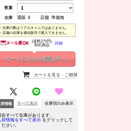
数量
通販
8
店舗
準備無
在庫
在庫の数はリアルタイムではありません。
店舗の在庫を通信販売で購入できません。
(送料275円)
詳細
対応商品
カートに入れる
(読込中...)
カートを見る
・ご精算
入荷情報
すべて表示
在庫切のみ表示
現在すべて在庫があります。
をクリックして
入荷情報をすべて表示
ください。