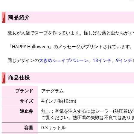
商品紹介
魔女が大釜でスープを作っています。怪しげな薬と虫たちがぐ
「HAPPY Halloween」のメッセージがプリントされています
同じデザインの
大きめシェイプバルーン
、
18インチ
、
9インチ
商品仕様
ブランド
アナグラム
サイズ
4インチ(約10cm)
逆止弁
無し：空気を注入するにはシーラー(熱圧着)
ご覧ください。熱圧着の失敗は不良ではありま
容量
0.3リットル