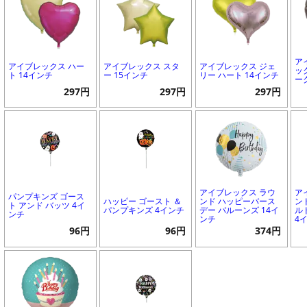
ア
アイブレックス ハー
アイブレックス スタ
アイブレックス ジェ
ッ
ト 14インチ
ー 15インチ
リー ハート 14インチ
ー
297円
297円
297円
アイブレックス ラウ
ア
パンプキンズ ゴース
ハッピー ゴースト ＆
ンド ハッピーバース
ン
ト アンド バッツ 4イ
パンプキンズ 4インチ
デー バルーンズ 14イ
ル
ンチ
ンチ
4
96円
96円
374円