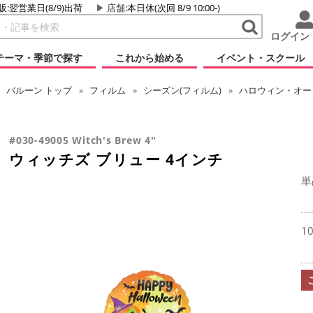
販:翌営業日(8/9)出荷
店舗
:本日休(次回 8/9 10:00-)
ログイン
テーマ・季節で探す
これから始める
イベント・スクール
バルーン
トップ
フィルム
シーズン(フィルム)
ハロウィン・オータ
#030-49005 Witch's Brew 4"
ウィッチズ ブリュー 4インチ
単
1