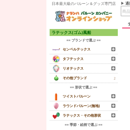
通
日本最大級のバルーン＆グッズ専門店
ラテックス(ゴム)風船
== ブランドで選ぶ ==
センペルテックス
タフテックス
リオテックス
その他ブランド
2
== 形状で選ぶ ==
ツイストバルーン
ラウンドバルーン(無地)
ラテックス・その他形状
== 季節・絵柄で選ぶ ==