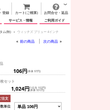
・登録
カート(ご精算)
お問合せ・返品
サービス・情報
ご利用ガイド
ム(秋)
ウィッチズ ブリュー 4インチ
前の商品
次の商品
品
106円
(本体 97円)
0枚セット
1,024円
(1点当 102円)
(本体 931円)
ご注文
数単位