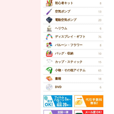
初心者キット
8
空気ポンプ
13
電動空気ポンプ
20
ヘリウム
6
ディスプレイ・ギフト
76
バルーン・フラワー
8
バッグ・収納
10
カップ・スティック
15
小物・その他アイテム
65
書籍
18
DVD
6