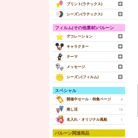
プリント(ラテックス)
シーズン(ラテックス)
フィルム(その他素材)バルーン
デコレーション
キャラクター
テーマ
メッセージ
シーズン(フィルム)
スペシャル
開催中セール・特集ページ
4
推し活
19
名入れ・オリジナル風船
1
バルーン関連商品