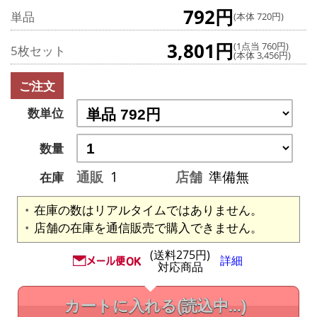
792円
単品
(本体 720円)
3,801円
(1点当 760円)
5枚セット
(本体 3,456円)
ご注文
数単位
数量
通販
1
店舗
準備無
在庫
在庫の数はリアルタイムではありません。
店舗の在庫を通信販売で購入できません。
(送料275円)
詳細
対応商品
カートに入れる
(読込中...)