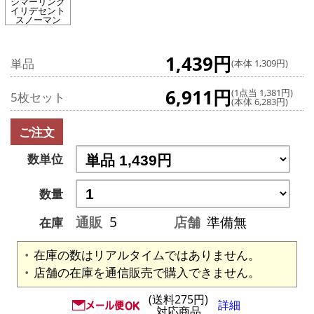
シマーリング
イリデセント
スノーマン
1,439円
単品
(本体 1,309円)
6,911円
(1点当 1,381円)
5枚セット
(本体 6,283円)
ご注文
数単位
数量
通販
5
店舗
準備無
在庫
在庫の数はリアルタイムではありません。
店舗の在庫を通信販売で購入できません。
(送料275円)
詳細
対応商品