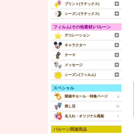
プリント(ラテックス)
シーズン(ラテックス)
フィルム(その他素材)バルーン
デコレーション
キャラクター
テーマ
メッセージ
シーズン(フィルム)
スペシャル
開催中セール・特集ページ
4
推し活
19
名入れ・オリジナル風船
1
バルーン関連商品