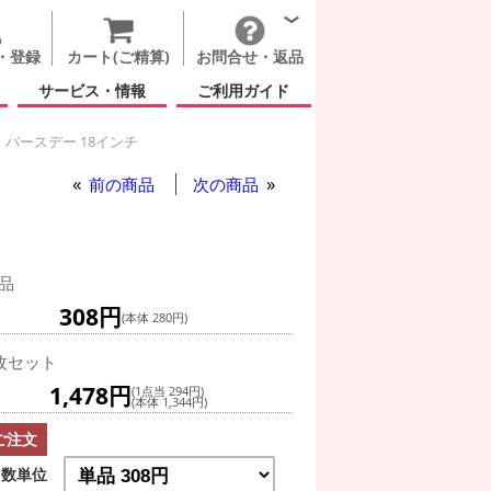
・登録
カート(ご精算)
お問合せ・返品
サービス・情報
ご利用ガイド
バースデー 18インチ
前の商品
次の商品
品
308円
(本体 280円)
枚セット
1,478円
(1点当 294円)
(本体 1,344円)
ご注文
数単位