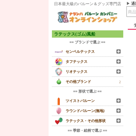
通
日本最大級のバルーン＆グッズ専門店
ラテックス(ゴム)風船
== ブランドで選ぶ ==
センペルテックス
タフテックス
リオテックス
その他ブランド
2
== 形状で選ぶ ==
ツイストバルーン
ラウンドバルーン(無地)
ラテックス・その他形状
== 季節・絵柄で選ぶ ==