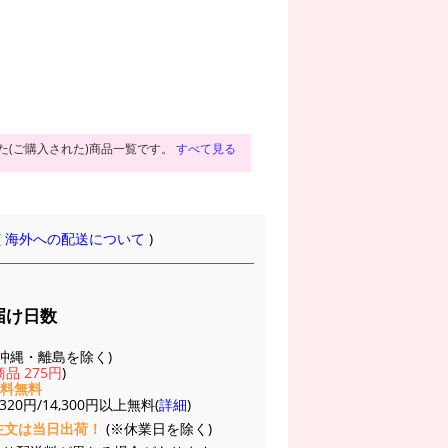
た(ご購入された)商品一覧です。
すべて見る
(
海外への配送について
)
届け日数
(※沖縄・離島を除く)
品 275円
)
送料無料
20円/14,300円以上無料(
詳細
)
注文は当日出荷！
(※休業日を除く)