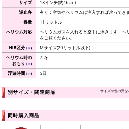
サイズ
18インチ(約46cm)
逆止弁
有り：空気やヘリウムは注入すれば戻ってき
容量
11リットル
ヘリウム対応
ヘリウムガスを入れると空中に浮きます。ヘ
をご覧ください。
HIB区分
Mサイズ(20リットル以下)
(
※
)
ヘリウム時の
7.2g
おもり
(
※
)
浮遊時間
5日
(
※
)
サイズや色の異な
別サイズ・関連商品
同時購入商品