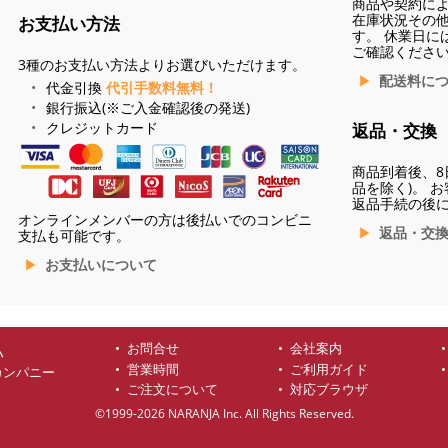
商品や契約に
在庫状況その
お支払い方法
す。 休業日に
ご確認くださ
3種のお支払い方法よりお選びいただけます。
配送料に
代金引換
代引手数料無料！
銀行振込(※ご入金確認後の発送)
クレジットカード
返品・交換
商品到着後、8
品を除く)。 
返品手続の後
オンラインメンバーの方は後払いでのコンビニ
返品・交
支払も可能です。
お支払いについて
お問合せ
会社案内
ハ
営業時間
ご利用ガイド
カンパニー
ご注文について
対応ブラウザ
©1999-2026 NARANJA Inc. All Rights Reserved.