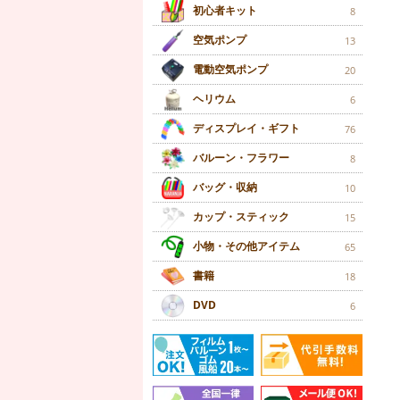
初心者キット
8
空気ポンプ
13
電動空気ポンプ
20
ヘリウム
6
ディスプレイ・ギフト
76
バルーン・フラワー
8
バッグ・収納
10
カップ・スティック
15
小物・その他アイテム
65
書籍
18
DVD
6