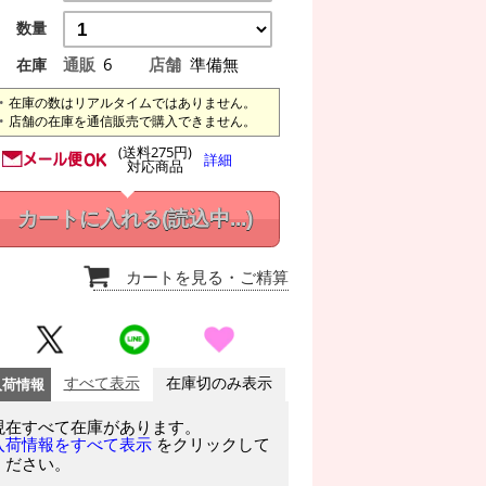
数量
通販
6
店舗
準備無
在庫
在庫の数はリアルタイムではありません。
店舗の在庫を通信販売で購入できません。
(送料275円)
詳細
対応商品
カートに入れる
(読込中...)
カートを見る
・ご精算
入荷情報
すべて表示
在庫切のみ表示
現在すべて在庫があります。
をクリックして
入荷情報をすべて表示
ください。