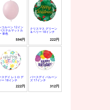
ンコルーン 12イン
クリスマス グリーン
 パステルマットカ
＆ベリー 18インチ
ー 単色
594円
222円
ースデイ レトロ デ
バースデイ バルーン
ジー 18インチ
ズ 17インチ
222円
312円