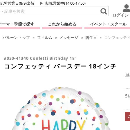
販:翌営業日(8/9)出荷
店舗
:営業中(14:00-17:50)
ログイン
テーマ・季節で探す
これから始める
イベント・スクール
バルーン
トップ
フィルム
メッセージ
誕生日
コンフェッティ 
#030-41340 Confetti Birthday 18"
コンフェッティ バースデー 18インチ
単
5