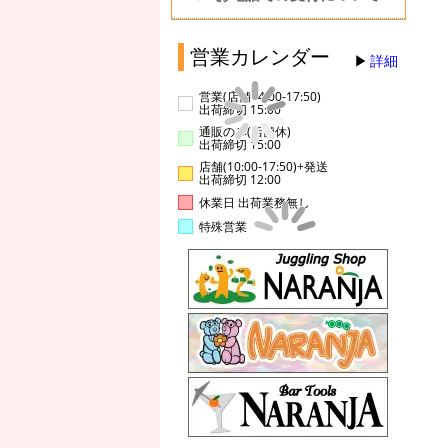
営業カレンダー
詳細
営業(店舗14:00-17:50)
出荷締切 15:00
通販のみ(店舗休)
出荷締切 15:00
店舗(10:00-17:50)+発送
出荷締切 12:00
休業日 出荷業務無し
特殊営業