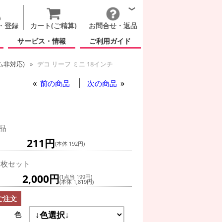
・登録
カート(ご精算)
お問合せ・返品
サービス・情報
ご利用ガイド
ム非対応)
デコ リーフ ミニ 18インチ
前の商品
次の商品
品
211円
(本体 192円)
0枚セット
2,000円
(1点当 199円)
(本体 1,819円)
ご注文
色