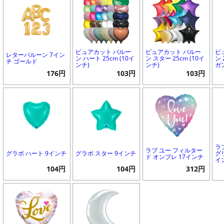
ピュアカット バルー
ピュアカット バルー
ピ
レターバルーン 7イン
ン ハート 25cm (10イ
ン スター 25cm (10イ
ン 
チ ゴールド
ンチ)
ンチ)
ガ
176円
103円
103円
ラ
ラブ ユー フィルター
グラボ ハート 9インチ
グラボ スター 9インチ
グ
ド オンブレ 17インチ
イ
104円
104円
312円