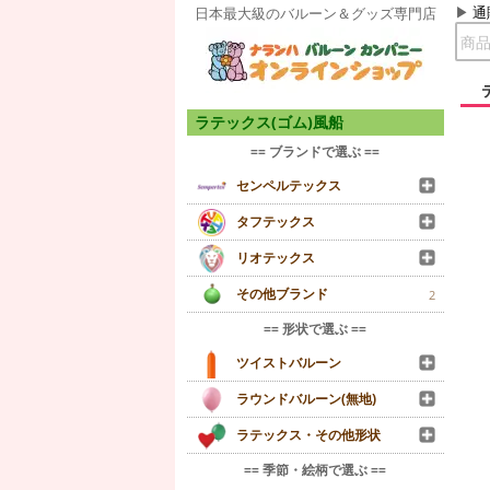
通
日本最大級のバルーン＆グッズ専門店
ラテックス(ゴム)風船
== ブランドで選ぶ ==
センペルテックス
タフテックス
リオテックス
その他ブランド
2
== 形状で選ぶ ==
ツイストバルーン
ラウンドバルーン(無地)
ラテックス・その他形状
== 季節・絵柄で選ぶ ==