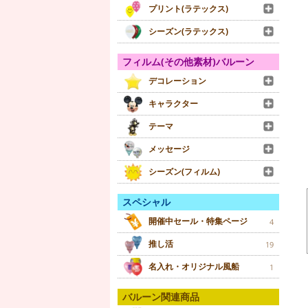
プリント(ラテックス)
シーズン(ラテックス)
フィルム(その他素材)バルーン
デコレーション
キャラクター
テーマ
メッセージ
シーズン(フィルム)
スペシャル
開催中セール・特集ページ
4
推し活
19
名入れ・オリジナル風船
1
バルーン関連商品