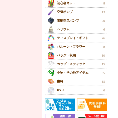
初心者キット
8
空気ポンプ
13
電動空気ポンプ
20
ヘリウム
6
ディスプレイ・ギフト
76
バルーン・フラワー
8
バッグ・収納
10
カップ・スティック
15
小物・その他アイテム
65
書籍
18
DVD
6