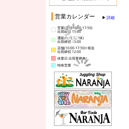
営業カレンダー
詳細
営業(店舗14:00-17:50)
出荷締切 15:00
通販のみ(店舗休)
出荷締切 15:00
店舗(10:00-17:50)+発送
出荷締切 12:00
休業日 出荷業務無し
特殊営業