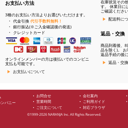
在庫状況その
お支払い方法
す。 休業日に
ご確認くださ
3種のお支払い方法よりお選びいただけます。
配送料に
代金引換
代引手数料無料！
銀行振込(※ご入金確認後の発送)
クレジットカード
返品・交換
商品到着後、8
品を除く)。 
返品手続の後
オンラインメンバーの方は後払いでのコンビニ
返品・交
支払も可能です。
お支払いについて
お問合せ
会社案内
ハ
営業時間
ご利用ガイド
カンパニー
ご注文について
対応ブラウザ
©1999-2026 NARANJA Inc. All Rights Reserved.