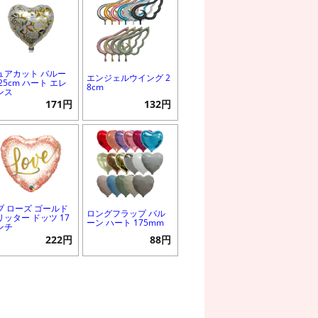
ュアカット バルー
エンジェルウイング 2
25cm ハート エレ
8cm
ンス
171円
132円
ブ ローズ ゴールド
ロングフラップ バル
リッター ドッツ 17
ーン ハート 175mm
ンチ
222円
88円