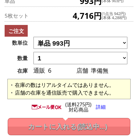
993円
単品
(本体 903円)
4,716円
(1点当 942円)
5枚セット
(本体 4,288円)
ご注文
数単位
数量
通販
6
店舗
準備無
在庫
在庫の数はリアルタイムではありません。
店舗の在庫を通信販売で購入できません。
(送料275円)
詳細
対応商品
カートに入れる
(読込中...)