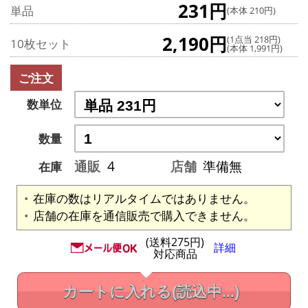
231円
単品
(本体 210円)
2,190円
(1点当 218円)
10枚セット
(本体 1,991円)
ご注文
数単位
数量
通販
4
店舗
準備無
在庫
在庫の数はリアルタイムではありません。
店舗の在庫を通信販売で購入できません。
(送料275円)
詳細
対応商品
カートに入れる
(読込中...)