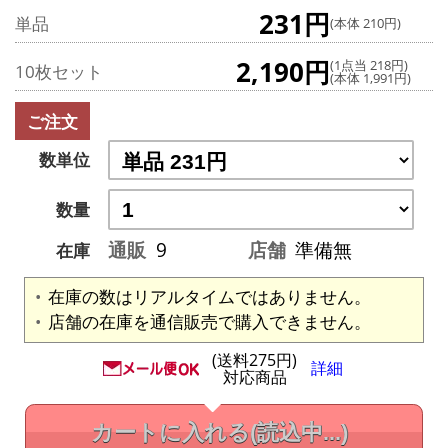
231円
単品
(本体 210円)
2,190円
(1点当 218円)
10枚セット
(本体 1,991円)
ご注文
数単位
数量
通販
9
店舗
準備無
在庫
在庫の数はリアルタイムではありません。
店舗の在庫を通信販売で購入できません。
(送料275円)
詳細
対応商品
カートに入れる
(読込中...)