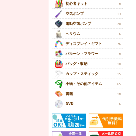
初心者キット
8
空気ポンプ
13
電動空気ポンプ
20
ヘリウム
6
ディスプレイ・ギフト
76
バルーン・フラワー
8
バッグ・収納
10
カップ・スティック
15
小物・その他アイテム
65
書籍
18
DVD
6