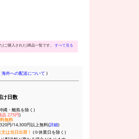
た(ご購入された)商品一覧です。
すべて見る
(
海外への配送について
)
届け日数
(※沖縄・離島を除く)
品 275円
)
送料無料
20円/14,300円以上無料(
詳細
)
注文は当日出荷！
(※休業日を除く)