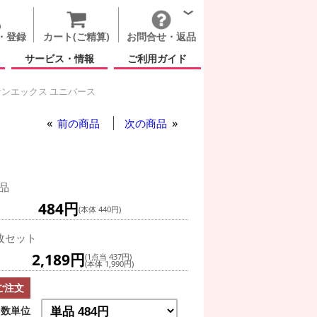
・登録
カート(ご精算)
お問合せ・返品
サービス・情報
ご利用ガイド
ンエックス ユニバース
もの日
サンエックス ユニバース
前の商品
次の商品
品
484円
(本体 440円)
枚セット
2,189円
(1点当 437円)
(本体 1,990円)
ご注文
数単位