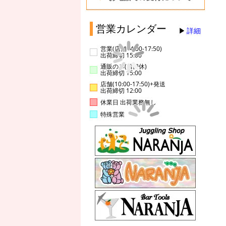
営業カレンダー
詳細
営業(店舗14:00-17:50)
出荷締切 15:00
通販のみ(店舗休)
出荷締切 15:00
店舗(10:00-17:50)+発送
出荷締切 12:00
休業日 出荷業務無し
特殊営業