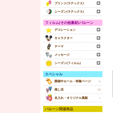
プリント(ラテックス)
シーズン(ラテックス)
フィルム(その他素材)バルーン
デコレーション
キャラクター
テーマ
メッセージ
シーズン(フィルム)
スペシャル
開催中セール・特集ページ
5
推し活
19
名入れ・オリジナル風船
1
バルーン関連商品