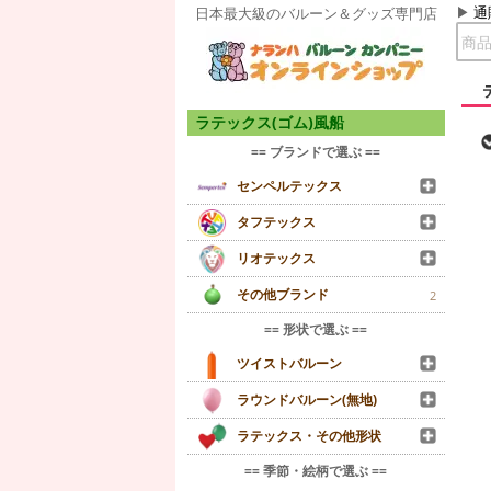
通
日本最大級のバルーン＆グッズ専門店
ラテックス(ゴム)風船
== ブランドで選ぶ ==
センペルテックス
タフテックス
リオテックス
その他ブランド
2
== 形状で選ぶ ==
ツイストバルーン
ラウンドバルーン(無地)
ラテックス・その他形状
== 季節・絵柄で選ぶ ==