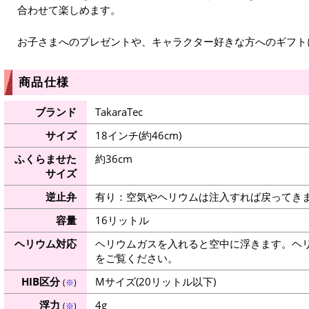
合わせて楽しめます。
お子さまへのプレゼントや、キャラクター好きな方へのギフト
商品仕様
ブランド
TakaraTec
サイズ
18インチ(約46cm)
ふくらませた
約36cm
サイズ
逆止弁
有り：空気やヘリウムは注入すれば戻ってき
容量
16リットル
ヘリウム対応
ヘリウムガスを入れると空中に浮きます。ヘ
をご覧ください。
HIB区分
Mサイズ(20リットル以下)
(
※
)
浮力
4g
(
※
)