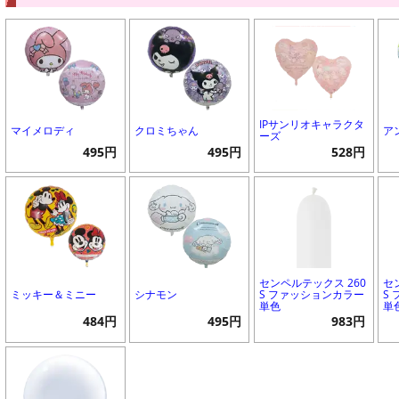
IPサンリオキャラクタ
マイメロディ
クロミちゃん
ア
ーズ
495円
495円
528円
センペルテックス 260
セ
ミッキー＆ミニー
シナモン
S ファッションカラー
S
単色
単
484円
495円
983円