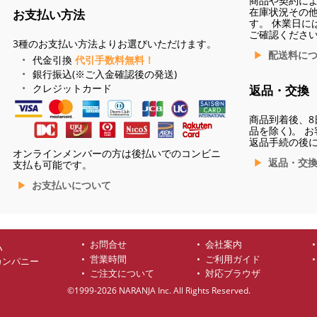
商品や契約に
在庫状況その
お支払い方法
す。 休業日に
ご確認くださ
3種のお支払い方法よりお選びいただけます。
配送料に
代金引換
代引手数料無料！
銀行振込(※ご入金確認後の発送)
クレジットカード
返品・交換
商品到着後、8
品を除く)。 
返品手続の後
オンラインメンバーの方は後払いでのコンビニ
返品・交
支払も可能です。
お支払いについて
お問合せ
会社案内
ハ
営業時間
ご利用ガイド
カンパニー
ご注文について
対応ブラウザ
©1999-2026 NARANJA Inc. All Rights Reserved.