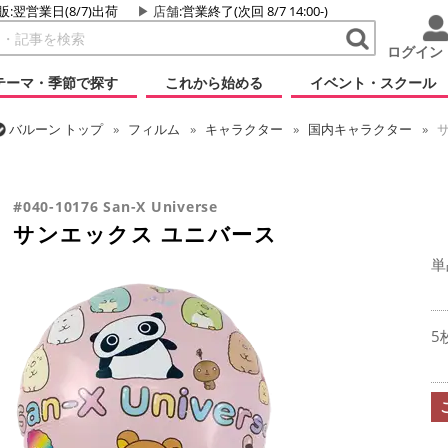
販:翌営業日(8/7)出荷
店舗
:営業終了(次回 8/7 14:00-)
ログイン
テーマ・季節で探す
これから始める
イベント・スクール
バルーン
トップ
フィルム
キャラクター
国内キャラクター
サ
バルーン
トップ
フィルム
シーズン(フィルム)
ひなまつり・こど
#040-10176 San-X Universe
サンエックス ユニバース
単
5