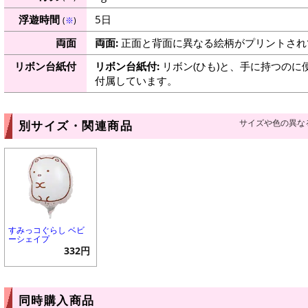
浮遊時間
5日
(
※
)
両面
両面:
正面と背面に異なる絵柄がプリントされ
リボン台紙付
リボン台紙付:
リボン(ひも)と、手に持つのに
付属しています。
サイズや色の異な
別サイズ・関連商品
すみっコぐらし ベビ
ーシェイプ
332円
同時購入商品