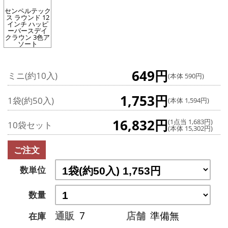
センペルテック
ス ラウンド 12
インチ ハッピ
ーバースデイ
クラウン 3色ア
ソート
649円
ミニ(約10入)
(本体 590円)
1,753円
1袋(約50入)
(本体 1,594円)
16,832円
(1点当 1,683円)
10袋セット
(本体 15,302円)
ご注文
数単位
数量
通販
7
店舗
準備無
在庫