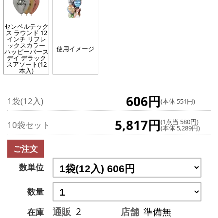
センペルテック
ス ラウンド 12
インチ リフレ
ックスカラー
使用イメージ
ハッピーバース
デイ デラック
スアソート(12
本入)
606円
1袋(12入)
(本体 551円)
5,817円
(1点当 580円)
10袋セット
(本体 5,289円)
ご注文
数単位
数量
通販
2
店舗
準備無
在庫