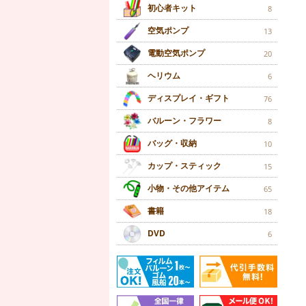
初心者キット
8
空気ポンプ
13
電動空気ポンプ
20
ヘリウム
6
ディスプレイ・ギフト
76
バルーン・フラワー
8
バッグ・収納
10
カップ・スティック
15
小物・その他アイテム
65
書籍
18
DVD
6