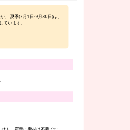
、 夏季(7月1日-9月30日)は、
しています。
。
ません。密閉に機材は不要です。