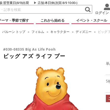
販:翌営業日(8/9)出荷
店舗
:本日休(次回 8/9 10:00-)
ログイン
テーマ・季節で探す
これから始める
イベント・スクール
バルーン
トップ
フィルム
キャラクター
ディズニー
ビッグ 
#030-08335 Big As Life Pooh
ビッグ アズ ライフ プー
単
5