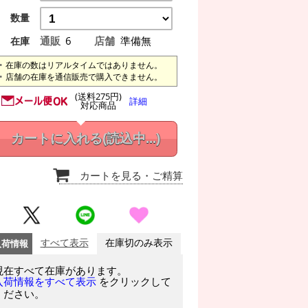
数量
通販
6
店舗
準備無
在庫
在庫の数はリアルタイムではありません。
店舗の在庫を通信販売で購入できません。
(送料275円)
詳細
対応商品
カートに入れる
(読込中...)
カートを見る
・ご精算
入荷情報
すべて表示
在庫切のみ表示
現在すべて在庫があります。
をクリックして
入荷情報をすべて表示
ください。