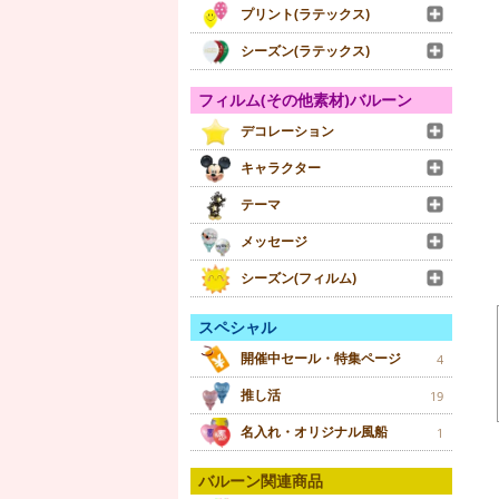
プリント(ラテックス)
シーズン(ラテックス)
フィルム(その他素材)バルーン
デコレーション
キャラクター
テーマ
メッセージ
シーズン(フィルム)
スペシャル
開催中セール・特集ページ
4
推し活
19
名入れ・オリジナル風船
1
バルーン関連商品