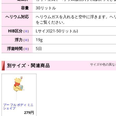
容量
30リットル
ヘリウム対応
ヘリウムガスを入れると空中に浮きます。ヘ
をご覧ください。
HIB区分
Lサイズ(21-50リットル)
(
※
)
浮力
19g
(
※
)
浮遊時間
5日
(
※
)
サイズや色の異な
別サイズ・関連商品
プー フル ボディ ミニ
シェイプ
279円