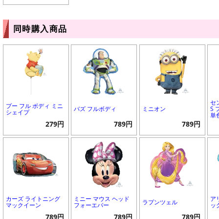
同時購入商品
セ
プー フル ボディ ミニ
バズ フルボディ
ミニオン
S
シェイプ
単
279円
789円
789円
カーズ ライトニング
ミニー マウス ヘッド
ア
ラプンツェル
マックイーン
フォーエバー
ッ
789円
789円
789円