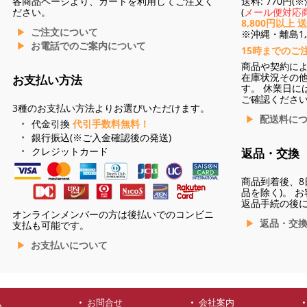
各商品ページより、カートを利用してご注文く
送料: 770円
ださい。
(
メール便対応商
8,800円以上 
ご注文について
※沖縄・離島1,3
お電話でのご案内について
15時までのご
商品や契約に
在庫状況その
お支払い方法
す。 休業日に
ご確認くださ
3種のお支払い方法よりお選びいただけます。
配送料に
代金引換
代引手数料無料！
銀行振込(※ご入金確認後の発送)
クレジットカード
返品・交換
商品到着後、8
品を除く)。 
返品手続の後
オンラインメンバーの方は後払いでのコンビニ
返品・交
支払も可能です。
お支払いについて
お問合せ
会社案内
ハ