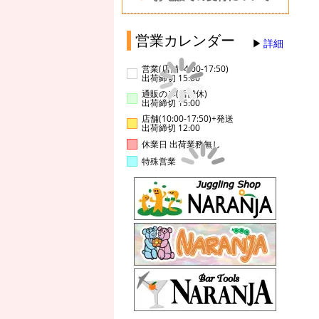
営業カレンダー
詳細
営業(店舗14:00-17:50)
出荷締切 15:00
通販のみ(店舗休)
出荷締切 15:00
店舗(10:00-17:50)+発送
出荷締切 12:00
休業日 出荷業務無し
特殊営業