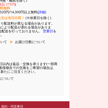
(※沖縄・離島を除く)
品 275円
)
送料無料
20円/14,300円以上無料(
詳細
)
注文は当日出荷！
(※休業日を除く)
より配送料が異なる場合があります。
他により配送が遅れる場合がありま
は配送を行っておりません。
営業日
を
い。
ついて
お届け日数について
日以内は返品・交換を承ります(一部商
お客様都合での交換をご希望の場合は、
に新たにご注文ください。
換について
規約・同意事項