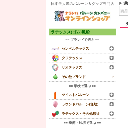
通
日本最大級のバルーン＆グッズ専門店
ラテックス(ゴム)風船
== ブランドで選ぶ ==
センペルテックス
タフテックス
リオテックス
その他ブランド
2
== 形状で選ぶ ==
ツイストバルーン
ラウンドバルーン(無地)
ラテックス・その他形状
== 季節・絵柄で選ぶ ==