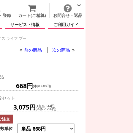
・登録
カート(ご精算)
お問合せ・返品
サービス・情報
ご利用ガイド
アズ ライフ プー
前の商品
次の商品
品
668円
(本体 608円)
枚セット
3,075円
(1点当 614円)
(本体 2,796円)
ご注文
数単位