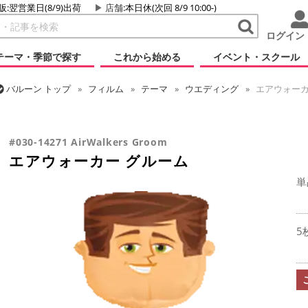
販:翌営業日(8/9)出荷
店舗
:本日休(次回 8/9 10:00-)
ログイン
テーマ・季節で探す
これから始める
イベント・スクール
バルーン
トップ
フィルム
テーマ
ウエディング
エアウォーカ
バルーン
トップ
フィルム
テーマ
お散歩・エアウォーカー
エ
#030-14271 AirWalkers Groom
エアウォーカー グルーム
単
5