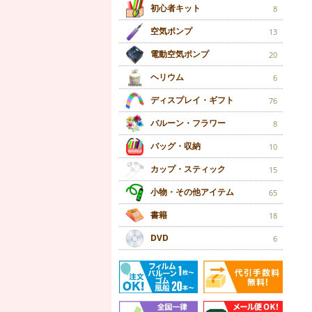
初心者キット
8
空気ポンプ
13
電動空気ポンプ
20
ヘリウム
6
ディスプレイ・ギフト
76
バルーン・フラワー
8
バッグ・収納
10
カップ・スティック
15
小物・その他アイテム
65
書籍
18
DVD
6