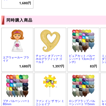
1,680円
同時購入商品
チェーン オブ ハート
ピュアカット バルー
ミ
エアウォーカー ブラ
ホログラフィック ゴ
ン ハート 13cm (5イ
ダ
イド
ールド
ンチ)
シ
1,680円
1,397円
83円
プチ バルーン ハート
ファン イン ザ サン ミ
ロングフラップ バル
レ
80mm
ニシェイプ
ーン ハート 115mm
キ