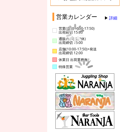
営業カレンダー
詳細
営業(店舗14:00-17:50)
出荷締切 15:00
通販のみ(店舗休)
出荷締切 15:00
店舗(10:00-17:50)+発送
出荷締切 12:00
休業日 出荷業務無し
特殊営業