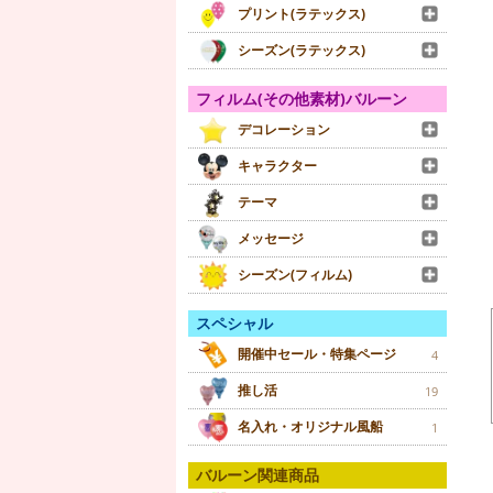
プリント(ラテックス)
シーズン(ラテックス)
フィルム(その他素材)バルーン
デコレーション
キャラクター
テーマ
メッセージ
シーズン(フィルム)
スペシャル
開催中セール・特集ページ
4
推し活
19
名入れ・オリジナル風船
1
バルーン関連商品