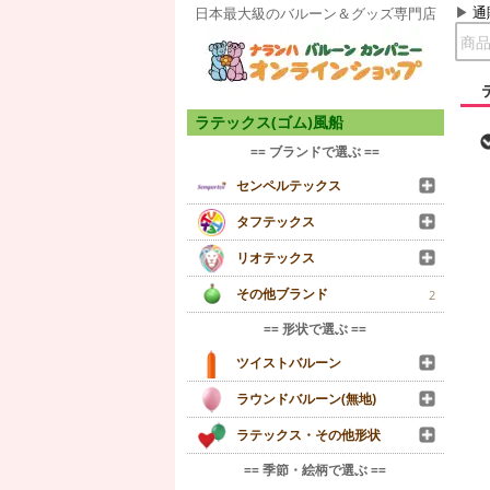
通
日本最大級のバルーン＆グッズ専門店
ラテックス(ゴム)風船
== ブランドで選ぶ ==
センペルテックス
タフテックス
リオテックス
その他ブランド
2
== 形状で選ぶ ==
ツイストバルーン
ラウンドバルーン(無地)
ラテックス・その他形状
== 季節・絵柄で選ぶ ==