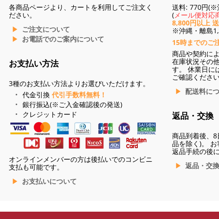
各商品ページより、カートを利用してご注文く
送料: 770円
ださい。
(
メール便対応商
8,800円以上 
ご注文について
※沖縄・離島1,3
お電話でのご案内について
15時までのご
商品や契約に
在庫状況その
お支払い方法
す。 休業日に
ご確認くださ
3種のお支払い方法よりお選びいただけます。
配送料に
代金引換
代引手数料無料！
銀行振込(※ご入金確認後の発送)
クレジットカード
返品・交換
商品到着後、8
品を除く)。 
返品手続の後
オンラインメンバーの方は後払いでのコンビニ
返品・交
支払も可能です。
お支払いについて