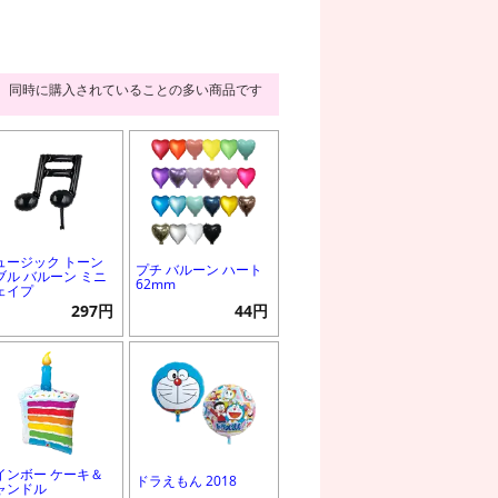
同時に購入されていることの多い商品です
ュージック トーン
プチ バルーン ハート
ブル バルーン ミニ
62mm
ェイプ
297円
44円
インボー ケーキ＆
ドラえもん 2018
ャンドル