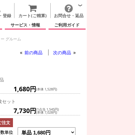
・登録
カート(ご精算)
お問合せ・返品
サービス・情報
ご利用ガイド
ー グルーム
アウォーカー グルーム
前の商品
次の商品
品
1,680円
(本体 1,528円)
枚セット
7,730円
(1点当 1,545円)
(本体 7,028円)
ご注文
数単位