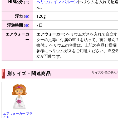
HIB区分
ヘリウム イン バルーン
(ヘリウムを入れて配
(
※
)
ん。
浮力
120g
(
※
)
浮遊時間
7日
(
※
)
エアウォーカ
エアウォーカー:
ヘリウムガスを入れて自立す
ー
ターの足等に付属の重りを貼って、宙に飛んで
書付)。ヘリウムの容量は、上記の商品仕様欄
参考にヘリウムガスをご用意ください。※空
立が可能です。
サイズや色の異な
別サイズ・関連商品
エアウォーカー ブラ
イド