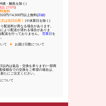
(※沖縄・離島を除く)
品 275円
)
送料無料
20円/14,300円以上無料(
詳細
)
注文は当日出荷！
(※休業日を除く)
より配送料が異なる場合があります。
他により配送が遅れる場合がありま
は配送を行っておりません。
営業日
を
い。
ついて
お届け日数について
日以内は返品・交換を承ります(一部商
お客様都合での交換をご希望の場合は、
に新たにご注文ください。
換について