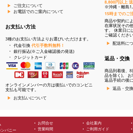
8,800円以上 
ご注文について
※沖縄・離島1,3
お電話でのご案内について
15時までのご
商品や契約に
在庫状況その
お支払い方法
す。 休業日に
ご確認くださ
3種のお支払い方法よりお選びいただけます。
配送料に
代金引換
代引手数料無料！
銀行振込(※ご入金確認後の発送)
クレジットカード
返品・交換
商品到着後、8
品を除く)。 
返品手続の後
オンラインメンバーの方は後払いでのコンビニ
返品・交
支払も可能です。
お支払いについて
お問合せ
会社案内
ハ
営業時間
ご利用ガイド
カンパニー