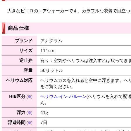
大きなピエロのエアウォーカーです。カラフルな衣装で目立つ
商品仕様
ブランド
アナグラム
サイズ
111cm
逆止弁
有り：空気やヘリウムは注入すれば戻ってき
容量
50リットル
ヘリウム対応
ヘリウムガスを入れると空中に浮きます。ヘ
をご覧ください。
HIB区分
ヘリウム イン バルーン
(ヘリウムを入れて配
(
※
)
ん。
浮力
41g
(
※
)
浮遊時間
7日
(
※
)