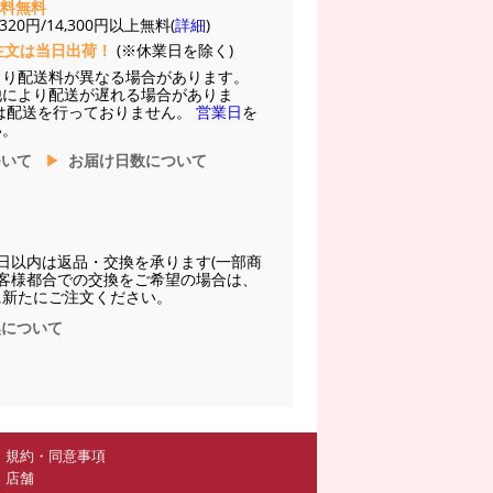
送料無料
20円/14,300円以上無料(
詳細
)
注文は当日出荷！
(※休業日を除く)
より配送料が異なる場合があります。
他により配送が遅れる場合がありま
は配送を行っておりません。
営業日
を
い。
ついて
お届け日数について
日以内は返品・交換を承ります(一部商
お客様都合での交換をご希望の場合は、
に新たにご注文ください。
換について
規約・同意事項
店舗