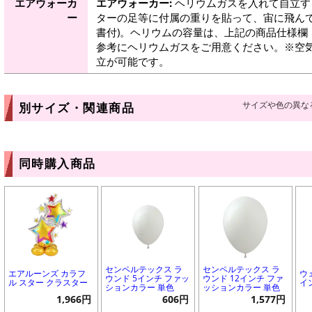
エアウォーカ
エアウォーカー:
ヘリウムガスを入れて自立す
ー
ターの足等に付属の重りを貼って、宙に飛んで
書付)。ヘリウムの容量は、上記の商品仕様欄
参考にヘリウムガスをご用意ください。※空
立が可能です。
サイズや色の異な
別サイズ・関連商品
同時購入商品
センペルテックス ラ
センペルテックス ラ
エアルーンズ カラフ
ウ
ウンド 5インチ ファッ
ウンド 12インチ ファ
ル スター クラスター
イ
ションカラー 単色
ッションカラー 単色
1,966円
606円
1,577円