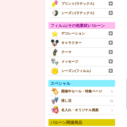
プリント(ラテックス)
シーズン(ラテックス)
フィルム(その他素材)バルーン
デコレーション
キャラクター
テーマ
メッセージ
シーズン(フィルム)
スペシャル
開催中セール・特集ページ
5
推し活
19
名入れ・オリジナル風船
1
バルーン関連商品