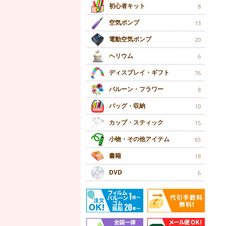
初心者キット
8
空気ポンプ
13
電動空気ポンプ
20
ヘリウム
6
ディスプレイ・ギフト
76
バルーン・フラワー
8
バッグ・収納
10
カップ・スティック
15
小物・その他アイテム
65
書籍
18
DVD
6