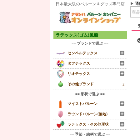
通
日本最大級のバルーン＆グッズ専門店
ラテックス(ゴム)風船
== ブランドで選ぶ ==
センペルテックス
タフテックス
リオテックス
その他ブランド
2
== 形状で選ぶ ==
ツイストバルーン
ラウンドバルーン(無地)
ラテックス・その他形状
== 季節・絵柄で選ぶ ==