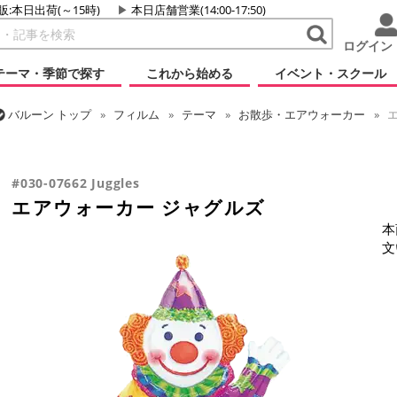
販:本日出荷(～15時)
本日店舗営業(14:00-17:50)
ログイン
テーマ・季節で探す
これから始める
イベント・スクール
バルーン
トップ
フィルム
テーマ
お散歩・エアウォーカー
エ
バルーン
トップ
フィルム
テーマ
パーティー
エアウォーカー
#030-07662 Juggles
エアウォーカー ジャグルズ
本
文