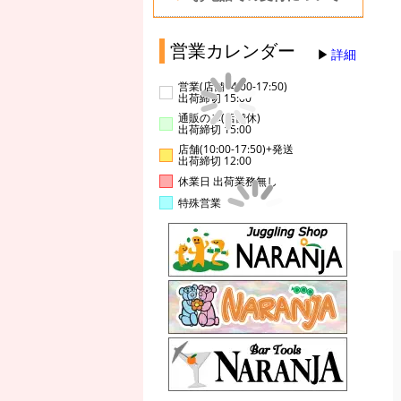
営業カレンダー
詳細
営業(店舗14:00-17:50)
出荷締切 15:00
通販のみ(店舗休)
出荷締切 15:00
店舗(10:00-17:50)+発送
出荷締切 12:00
休業日 出荷業務無し
特殊営業