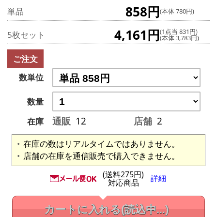
858円
単品
(本体 780円)
4,161円
(1点当 831円)
5枚セット
(本体 3,783円)
ご注文
数単位
数量
通販
12
店舗
2
在庫
在庫の数はリアルタイムではありません。
店舗の在庫を通信販売で購入できません。
(送料275円)
詳細
対応商品
カートに入れる
(読込中...)