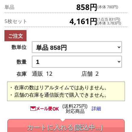
858円
単品
(本体 780円)
4,161円
(1点当 831円)
5枚セット
(本体 3,783円)
ご注文
数単位
数量
通販
12
店舗
2
在庫
在庫の数はリアルタイムではありません。
店舗の在庫を通信販売で購入できません。
(送料275円)
詳細
対応商品
カートに入れる
(読込中...)