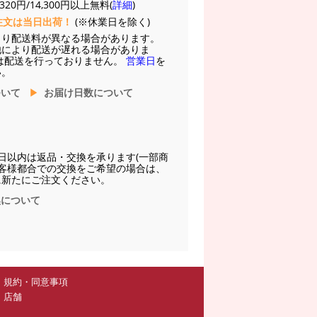
20円/14,300円以上無料(
詳細
)
注文は当日出荷！
(※休業日を除く)
より配送料が異なる場合があります。
他により配送が遅れる場合がありま
は配送を行っておりません。
営業日
を
い。
ついて
お届け日数について
日以内は返品・交換を承ります(一部商
お客様都合での交換をご希望の場合は、
に新たにご注文ください。
換について
規約・同意事項
店舗