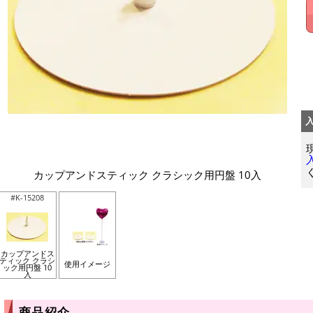
カップアンドスティック クラシック用円盤 10入
#K-15208
カップアンドス
ティック クラシ
使用イメージ
ック用円盤 10
入
商品紹介