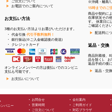
ご注文について
※沖縄・離島1,3
お電話でのご案内について
15時までのご
商品や契約に
在庫状況その
お支払い方法
す。 休業日に
ご確認くださ
3種のお支払い方法よりお選びいただけます。
配送料に
代金引換
代引手数料無料！
銀行振込(※ご入金確認後の発送)
クレジットカード
返品・交換
商品到着後、8
品を除く)。 
返品手続の後
オンラインメンバーの方は後払いでのコンビニ
返品・交
支払も可能です。
お支払いについて
お問合せ
会社案内
ハ
営業時間
ご利用ガイド
カンパニー
ご注文について
対応ブラウザ