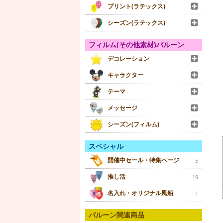
プリント(ラテックス)
シーズン(ラテックス)
フィルム(その他素材)バルーン
デコレーション
キャラクター
テーマ
メッセージ
シーズン(フィルム)
スペシャル
開催中セール・特集ページ
5
推し活
19
名入れ・オリジナル風船
1
バルーン関連商品