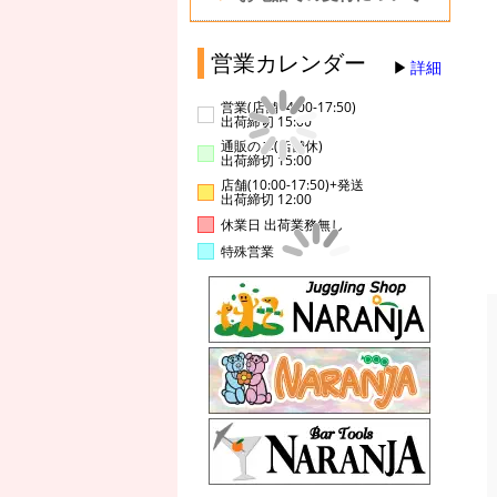
営業カレンダー
詳細
営業(店舗14:00-17:50)
出荷締切 15:00
通販のみ(店舗休)
出荷締切 15:00
店舗(10:00-17:50)+発送
出荷締切 12:00
休業日 出荷業務無し
特殊営業