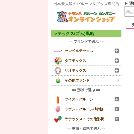
通
日本最大級のバルーン＆グッズ専門店
ラテックス(ゴム)風船
== ブランドで選ぶ ==
センペルテックス
タフテックス
リオテックス
その他ブランド
2
== 形状で選ぶ ==
ツイストバルーン
ラウンドバルーン(無地)
ラテックス・その他形状
== 季節・絵柄で選ぶ ==