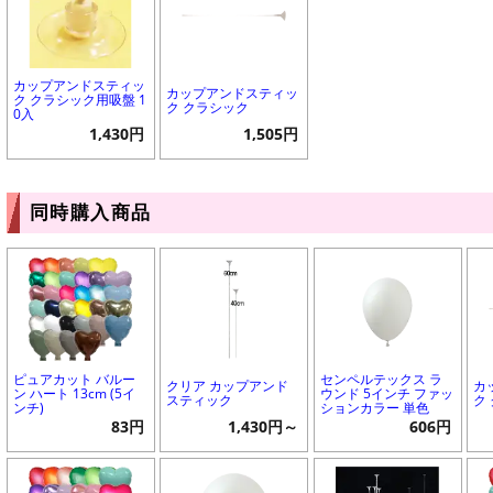
カップアンドスティッ
カップアンドスティッ
ク クラシック用吸盤 1
ク クラシック
0入
1,430円
1,505円
同時購入商品
ピュアカット バルー
センペルテックス ラ
クリア カップアンド
カ
ン ハート 13cm (5イ
ウンド 5インチ ファッ
スティック
ク
ンチ)
ションカラー 単色
83円
1,430円～
606円