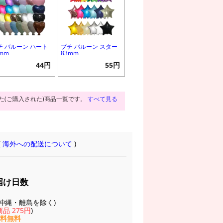
チ バルーン ハート
プチ バルーン スター
0mm
83mm
44円
55円
た(ご購入された)商品一覧です。
すべて見る
(
海外への配送について
)
届け日数
(※沖縄・離島を除く)
品 275円
)
送料無料