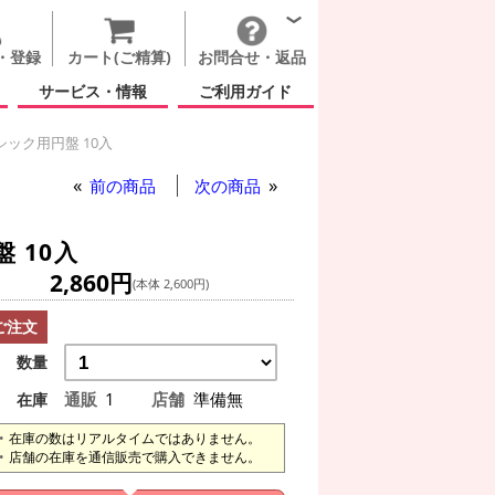
・登録
カート(ご精算)
お問合せ・返品
サービス・情報
ご利用ガイド
ック用円盤 10入
前の商品
次の商品
 10入
2,860円
(本体 2,600円)
ご注文
数量
通販
1
店舗
準備無
在庫
在庫の数はリアルタイムではありません。
店舗の在庫を通信販売で購入できません。