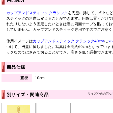
カップアンドスティック クラシック
を円盤に挿して、卓上な
スティックの角度は変えることができます。円盤は置くだけで
れたりしないよう固定したいときは裏に両面テープを貼ってお
していません。カップアンドスティック専用ですのでご注意く
使用イメージは
カップアンドスティック クラシック40cm
に
マ
つけて、円盤に挿しました。写真は全高約60cmとなっていま
ックなのではさみで切ることができ、高さを低く調整できます
商品仕様
直径
10cm
サイズや色の異な
別サイズ・関連商品