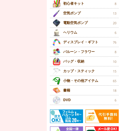
初心者キット
8
空気ポンプ
13
電動空気ポンプ
20
ヘリウム
6
ディスプレイ・ギフト
76
バルーン・フラワー
8
バッグ・収納
10
カップ・スティック
15
小物・その他アイテム
65
書籍
18
DVD
6