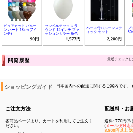
ピュアカット バルー
センペルテックス ラ
ベース付バルーンステ
プ
ン ハート 18cm (7イ
ウンド 12インチ ファ
ィック セット
8
ンチ)
ッションカラー 単色
90円
1,577円
2,200円
最近チェックし
閲覧履歴
ショッピングガイド
日本国内への配送に関するご案内です。 
ご注文方法
配送料・お
各商品ページより、カートを利用してご注文く
送料: 770円
ださい。
(
メール便対応商
8,800円以上 