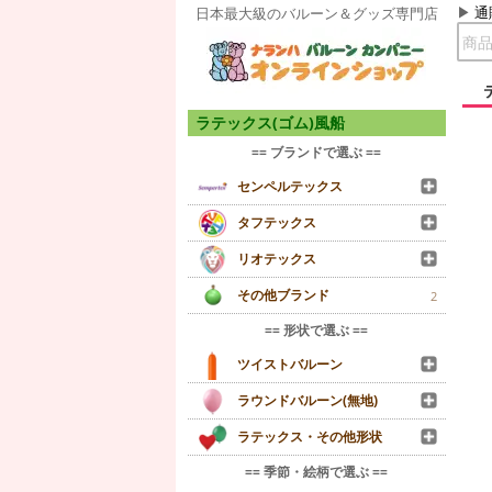
通
日本最大級のバルーン＆グッズ専門店
ラテックス(ゴム)風船
== ブランドで選ぶ ==
センペルテックス
タフテックス
リオテックス
その他ブランド
2
== 形状で選ぶ ==
ツイストバルーン
ラウンドバルーン(無地)
ラテックス・その他形状
== 季節・絵柄で選ぶ ==