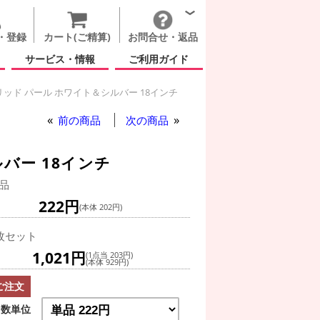
・登録
カート(ご精算)
お問合せ・返品
サービス・情報
ご利用ガイド
ッド パール ホワイト＆シルバー 18インチ
前の商品
次の商品
バー 18インチ
品
222円
(本体 202円)
枚セット
1,021円
(1点当 203円)
(本体 929円)
ご注文
数単位