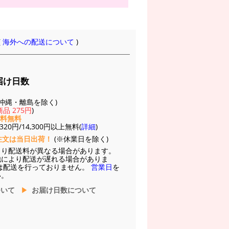
(
海外への配送について
)
届け日数
(※沖縄・離島を除く)
品 275円
)
送料無料
20円/14,300円以上無料(
詳細
)
注文は当日出荷！
(※休業日を除く)
より配送料が異なる場合があります。
他により配送が遅れる場合がありま
は配送を行っておりません。
営業日
を
い。
ついて
お届け日数について