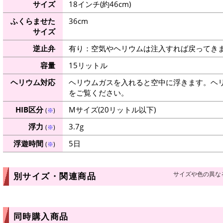
サイズ
18インチ(約46cm)
ふくらませた
36cm
サイズ
逆止弁
有り：空気やヘリウムは注入すれば戻ってき
容量
15リットル
ヘリウム対応
ヘリウムガスを入れると空中に浮きます。ヘ
をご覧ください。
HIB区分
Mサイズ(20リットル以下)
(
※
)
浮力
3.7g
(
※
)
浮遊時間
5日
(
※
)
サイズや色の異な
別サイズ・関連商品
同時購入商品