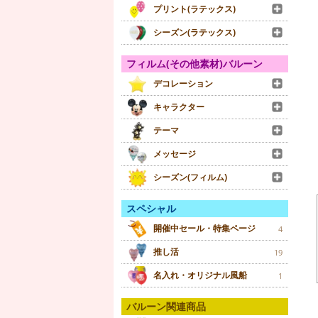
プリント(ラテックス)
シーズン(ラテックス)
フィルム(その他素材)バルーン
デコレーション
キャラクター
テーマ
メッセージ
シーズン(フィルム)
スペシャル
開催中セール・特集ページ
4
推し活
19
名入れ・オリジナル風船
1
バルーン関連商品