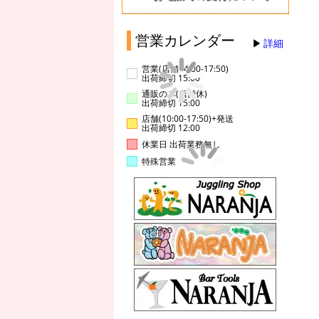
営業カレンダー
詳細
営業(店舗14:00-17:50)
出荷締切 15:00
通販のみ(店舗休)
出荷締切 15:00
店舗(10:00-17:50)+発送
出荷締切 12:00
休業日 出荷業務無し
特殊営業