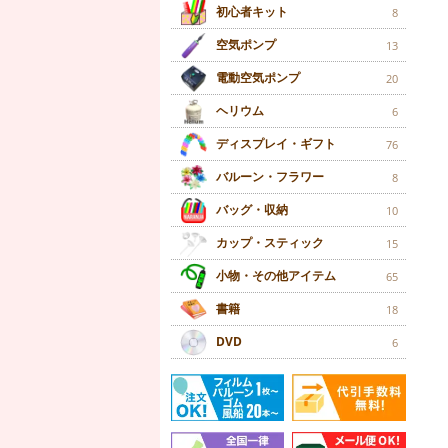
初心者キット
8
空気ポンプ
13
電動空気ポンプ
20
ヘリウム
6
ディスプレイ・ギフト
76
バルーン・フラワー
8
バッグ・収納
10
カップ・スティック
15
小物・その他アイテム
65
書籍
18
DVD
6