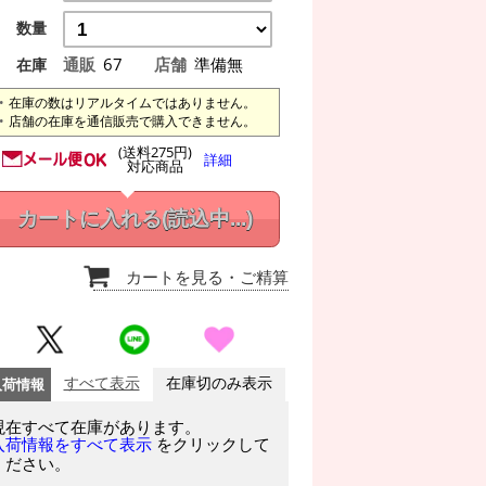
数量
通販
67
店舗
準備無
在庫
在庫の数はリアルタイムではありません。
店舗の在庫を通信販売で購入できません。
(送料275円)
詳細
対応商品
カートに入れる
(読込中...)
カートを見る
・ご精算
入荷情報
すべて表示
在庫切のみ表示
現在すべて在庫があります。
をクリックして
入荷情報をすべて表示
ください。