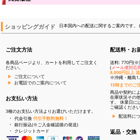
ショッピングガイド
日本国内への配送に関するご案内です。 
ご注文方法
配送料・お
各商品ページより、カートを利用してご注文く
送料: 770円
ださい。
(
メール便対応商
8,800円以上 
ご注文について
※沖縄・離島1,3
お電話でのご案内について
15時までのご
商品や契約に
在庫状況その
お支払い方法
す。 休業日に
ご確認くださ
3種のお支払い方法よりお選びいただけます。
配送料に
代金引換
代引手数料無料！
銀行振込(※ご入金確認後の発送)
クレジットカード
返品・交換