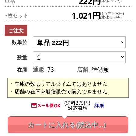
222円
単品
(本体 202円)
1,021円
(1点当 203円)
5枚セット
(本体 929円)
ご注文
数単位
数量
通販
73
店舗
準備無
在庫
在庫の数はリアルタイムではありません。
店舗の在庫を通信販売で購入できません。
(送料275円)
詳細
対応商品
カートに入れる
(読込中...)