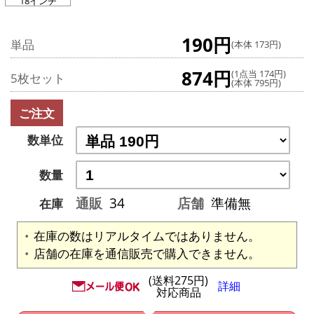
18インチ
190円
単品
(本体 173円)
874円
(1点当 174円)
5枚セット
(本体 795円)
ご注文
数単位
数量
通販
34
店舗
準備無
在庫
在庫の数はリアルタイムではありません。
店舗の在庫を通信販売で購入できません。
(送料275円)
詳細
対応商品