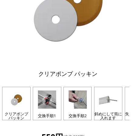
クリアポンプ パッキン
クリアポンプ
斜めにして筒に
失敗
交換手順1
交換手順2
パッキン
入れます
よ