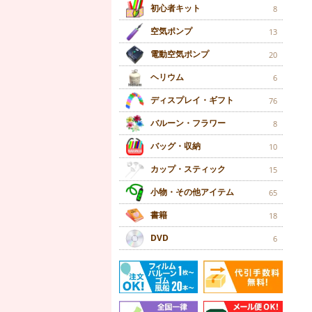
初心者キット
8
空気ポンプ
13
電動空気ポンプ
20
ヘリウム
6
ディスプレイ・ギフト
76
バルーン・フラワー
8
バッグ・収納
10
カップ・スティック
15
小物・その他アイテム
65
書籍
18
DVD
6