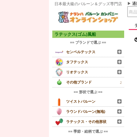
通
日本最大級のバルーン＆グッズ専門店
ラテックス(ゴム)風船
== ブランドで選ぶ ==
センペルテックス
タフテックス
リオテックス
その他ブランド
2
== 形状で選ぶ ==
ツイストバルーン
ラウンドバルーン(無地)
ラテックス・その他形状
== 季節・絵柄で選ぶ ==