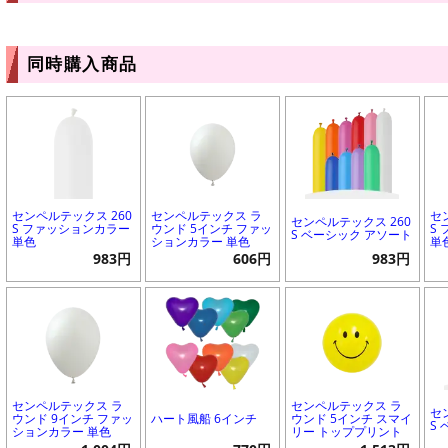
同時購入商品
センペルテックス 260
センペルテックス ラ
セ
センペルテックス 260
S ファッションカラー
ウンド 5インチ ファッ
S
S ベーシック アソート
単色
ションカラー 単色
単
983円
606円
983円
センペルテックス ラ
センペルテックス ラ
セ
ウンド 9インチ ファッ
ハート風船 6インチ
ウンド 5インチ スマイ
S
ションカラー 単色
リー トッププリント