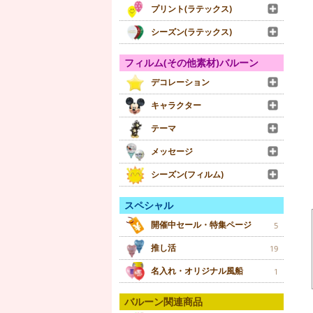
プリント(ラテックス)
シーズン(ラテックス)
フィルム(その他素材)バルーン
デコレーション
キャラクター
テーマ
メッセージ
シーズン(フィルム)
スペシャル
開催中セール・特集ページ
5
推し活
19
名入れ・オリジナル風船
1
バルーン関連商品