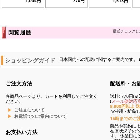
1,004円
770円
1,513円
最近チェックし
閲覧履歴
ショッピングガイド
日本国内への配送に関するご案内です。 
ご注文方法
配送料・お
各商品ページより、カートを利用してご注文く
送料: 770円
ださい。
(
メール便対応商
8,800円以上 
ご注文について
※沖縄・離島1,3
お電話でのご案内について
15時までのご
商品や契約に
在庫状況その
お支払い方法
す。 休業日に