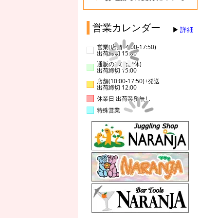
営業カレンダー
詳細
営業(店舗14:00-17:50)
出荷締切 15:00
通販のみ(店舗休)
出荷締切 15:00
店舗(10:00-17:50)+発送
出荷締切 12:00
休業日 出荷業務無し
特殊営業