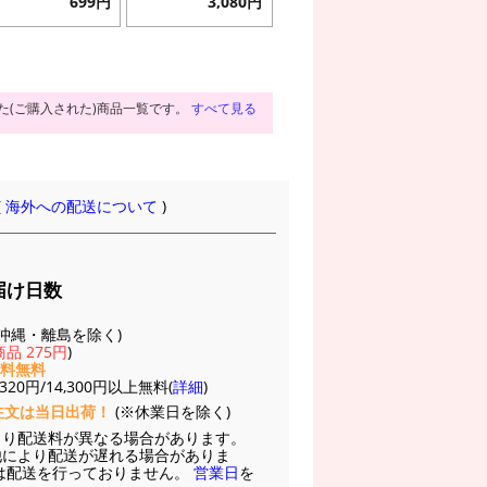
699円
3,080円
た(ご購入された)商品一覧です。
すべて見る
(
海外への配送について
)
届け日数
(※沖縄・離島を除く)
品 275円
)
送料無料
20円/14,300円以上無料(
詳細
)
注文は当日出荷！
(※休業日を除く)
より配送料が異なる場合があります。
他により配送が遅れる場合がありま
は配送を行っておりません。
営業日
を