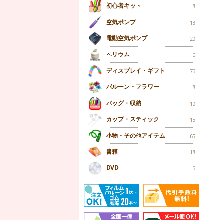
初心者キット
8
空気ポンプ
13
電動空気ポンプ
20
ヘリウム
6
ディスプレイ・ギフト
76
バルーン・フラワー
8
バッグ・収納
10
カップ・スティック
15
小物・その他アイテム
65
書籍
18
DVD
6