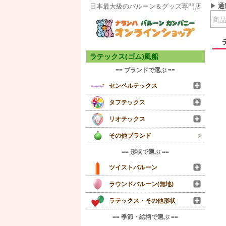
通
日本最大級のバルーン＆グッズ専門店
ラテックス(ゴム)風船
== ブランドで選ぶ ==
センペルテックス
タフテックス
リオテックス
その他ブランド
2
== 形状で選ぶ ==
ツイストバルーン
ラウンドバルーン(無地)
ラテックス・その他形状
== 季節・絵柄で選ぶ ==