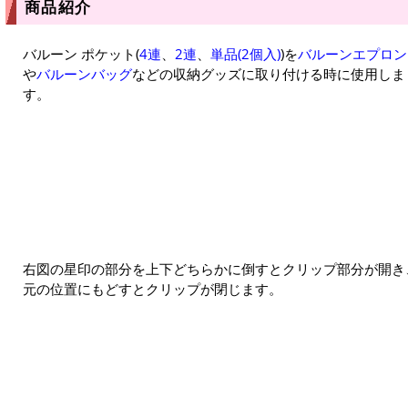
商品紹介
バルーン ポケット(
4連
、
2連
、
単品(2個入)
)を
バルーンエプロン
や
バルーンバッグ
などの収納グッズに取り付ける時に使用しま
す。
右図の星印の部分を上下どちらかに倒すとクリップ部分が開き
元の位置にもどすとクリップが閉じます。