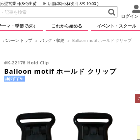
販:翌営業日(8/9)出荷
店舗
:本日休(次回 8/9 10:00-)
ログイン
テーマ・季節で探す
これから始める
イベント・スクール
バルーン
トップ
バッグ・収納
Balloon motif ホールド クリップ
#K-22178 Hold Clip
Balloon motif ホールド クリップ
おすすめ