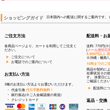
ショッピングガイド
日本国内への配送に関するご案内です。 
ご注文方法
配送料・お
各商品ページより、カートを利用してご注文く
送料: 770円
ださい。
(
メール便対応商
8,800円以上 
ご注文について
※沖縄・離島1,3
お電話でのご案内について
15時までのご
商品や契約に
在庫状況その
お支払い方法
す。 休業日に
ご確認くださ
3種のお支払い方法よりお選びいただけます。
配送料に
代金引換
代引手数料無料！
銀行振込(※ご入金確認後の発送)
クレジットカード
返品・交換