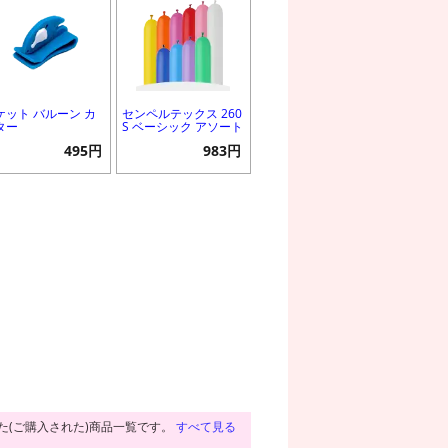
ケット バルーン カ
センペルテックス 260
ター
S ベーシック アソート
495円
983円
た(ご購入された)商品一覧です。
すべて見る