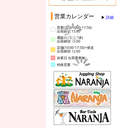
営業カレンダー
詳細
営業(店舗14:00-17:50)
出荷締切 15:00
通販のみ(店舗休)
出荷締切 15:00
店舗(10:00-17:50)+発送
出荷締切 12:00
休業日 出荷業務無し
特殊営業