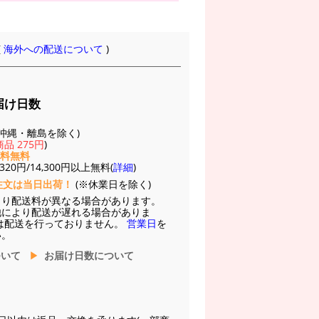
(
海外への配送について
)
届け日数
(※沖縄・離島を除く)
品 275円
)
送料無料
20円/14,300円以上無料(
詳細
)
注文は当日出荷！
(※休業日を除く)
より配送料が異なる場合があります。
他により配送が遅れる場合がありま
は配送を行っておりません。
営業日
を
い。
ついて
お届け日数について