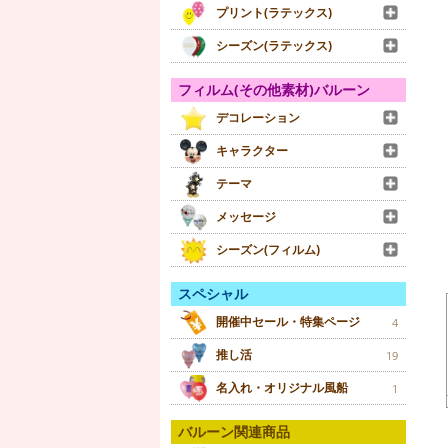
プリント(ラテックス)
シーズン(ラテックス)
フィルム(その他素材)バルーン
デコレーション
キャラクター
テーマ
メッセージ
シーズン(フィルム)
スペシャル
開催中セール・特集ページ
4
推し活
19
名入れ・オリジナル風船
1
バルーン関連商品