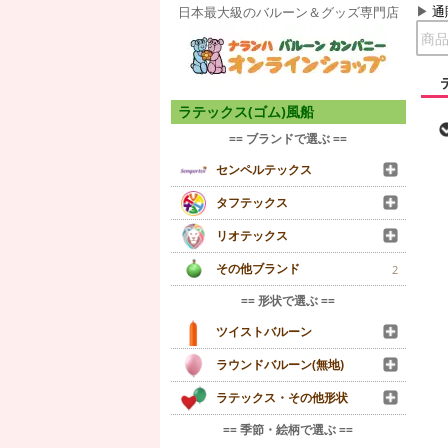
通
日本最大級のバルーン＆グッズ専門店
ラテックス(ゴム)風船
== ブランドで選ぶ ==
センペルテックス
タフテックス
リオテックス
その他ブランド
2
== 形状で選ぶ ==
ツイストバルーン
ラウンドバルーン(無地)
ラテックス・その他形状
== 季節・絵柄で選ぶ ==