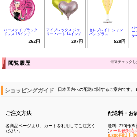
バ
バースデイ ブラック
アイブレックス ジェ
セレブレイト シャン
ー
ドレス 18インチ
リー ハート 14インチ
パン グラス
ケ
262円
297円
528円
最近チェックし
閲覧履歴
ショッピングガイド
日本国内への配送に関するご案内です。 
ご注文方法
配送料・お
各商品ページより、カートを利用してご注文く
送料: 770円
ださい。
(
メール便対応商
8,800円以上 