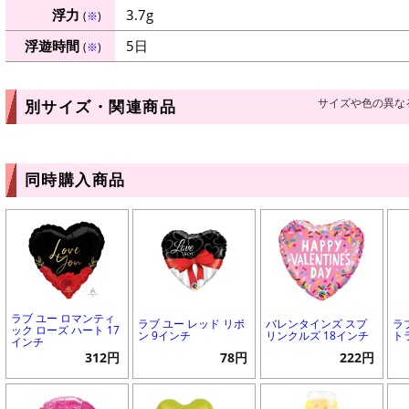
浮力
3.7g
(
※
)
浮遊時間
5日
(
※
)
サイズや色の異な
別サイズ・関連商品
同時購入商品
ラブ ユー ロマンティ
ラブ ユー レッド リボ
バレンタインズ スプ
ラ
ック ローズ ハート 17
ン 9インチ
リンクルズ 18インチ
ト
インチ
312円
78円
222円