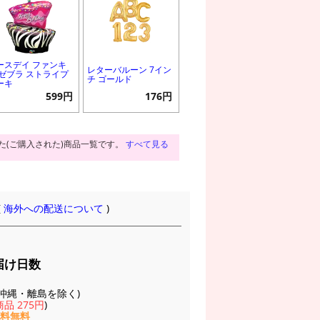
ースデイ ファンキ
レターバルーン 7イン
 ゼブラ ストライプ
チ ゴールド
ーキ
599円
176円
た(ご購入された)商品一覧です。
すべて見る
(
海外への配送について
)
届け日数
(※沖縄・離島を除く)
品 275円
)
送料無料