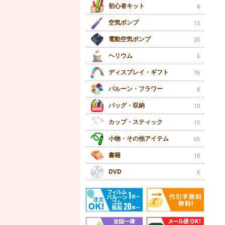
初心者キット
8
空気ポンプ
13
電動空気ポンプ
20
ヘリウム
6
ディスプレイ・ギフト
76
バルーン・フラワー
8
バッグ・収納
10
カップ・スティック
15
小物・その他アイテム
65
書籍
18
DVD
6