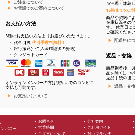
ご注文について
※沖縄・離島1,3
お電話でのご案内について
15時までのご
商品や契約に
在庫状況その
お支払い方法
す。 休業日に
ご確認くださ
3種のお支払い方法よりお選びいただけます。
配送料に
代金引換
代引手数料無料！
銀行振込(※ご入金確認後の発送)
クレジットカード
返品・交換
商品到着後、8
品を除く)。 
返品手続の後
オンラインメンバーの方は後払いでのコンビニ
返品・交
支払も可能です。
お支払いについて
お問合せ
会社案内
ハ
営業時間
ご利用ガイド
カンパニー
ご注文について
対応ブラウザ