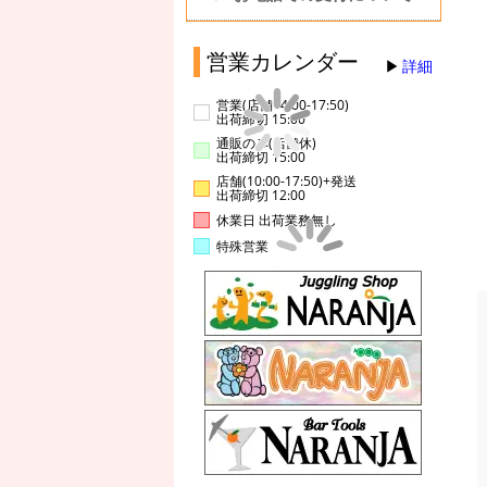
営業カレンダー
詳細
営業(店舗14:00-17:50)
出荷締切 15:00
通販のみ(店舗休)
出荷締切 15:00
店舗(10:00-17:50)+発送
出荷締切 12:00
休業日 出荷業務無し
特殊営業