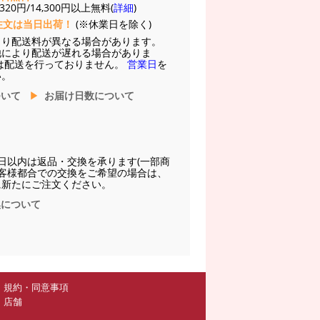
20円/14,300円以上無料(
詳細
)
注文は当日出荷！
(※休業日を除く)
より配送料が異なる場合があります。
他により配送が遅れる場合がありま
は配送を行っておりません。
営業日
を
い。
ついて
お届け日数について
日以内は返品・交換を承ります(一部商
お客様都合での交換をご希望の場合は、
に新たにご注文ください。
換について
規約・同意事項
店舗