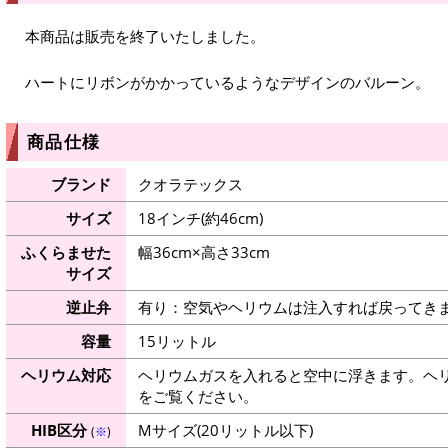
本商品は販売を終了いたしました。
ハートにリボンがかかっているようなデザインのバルーン。
商品仕様
ブランド
クオラテックス
サイズ
18インチ(約46cm)
ふくらませた
幅36cm×高さ33cm
サイズ
逆止弁
有り：空気やヘリウムは注入すれば戻ってき
容量
15リットル
ヘリウム対応
ヘリウムガスを入れると空中に浮きます。ヘ
をご覧ください。
HIB区分
Mサイズ(20リットル以下)
(
※
)