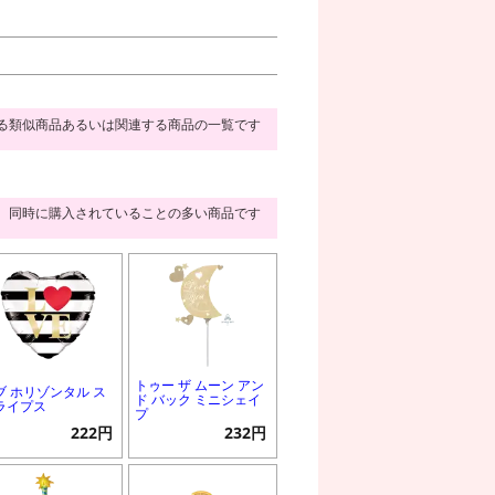
る類似商品あるいは関連する商品の一覧です
同時に購入されていることの多い商品です
トゥー ザ ムーン アン
ブ ホリゾンタル ス
ド バック ミニシェイ
ライプス
プ
222円
232円