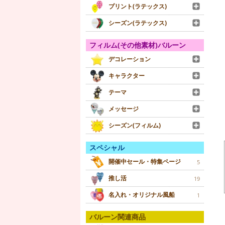
プリント(ラテックス)
シーズン(ラテックス)
フィルム(その他素材)バルーン
デコレーション
キャラクター
テーマ
メッセージ
シーズン(フィルム)
スペシャル
開催中セール・特集ページ
5
推し活
19
名入れ・オリジナル風船
1
バルーン関連商品