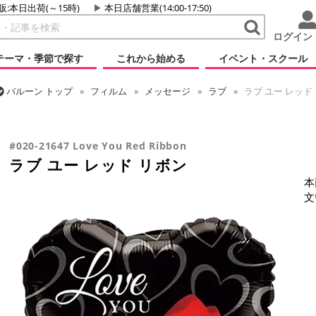
販:本日出荷(～15時)
本日店舗営業(14:00-17:50)
ログイン
テーマ・季節で探す
これから始める
イベント・スクール
バルーン
トップ
フィルム
メッセージ
ラブ
ラブ ユー レッド
バルーン
トップ
フィルム
シーズン(フィルム)
バレンタイン
#020-21647 Love You Red Ribbon
ラブ ユー レッド リボン
本
文