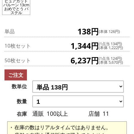
ピュアカット
バルーン 13cm
おめでとう パ
ステル
138円
単品
(本体 126円)
1,344円
(1点当 134円)
10枚セット
(本体 1,222円)
6,237円
(1点当 124円)
50枚セット
(本体 5,670円)
ご注文
数単位
数量
通販
100以上
店舗
11
在庫
在庫の数はリアルタイムではありません。