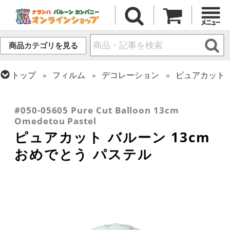
商品カテゴリを見る
トップ
フィルム
デコレーション
ピュアカット
トップ
フィルム
シーズン(フィルム)
トップ
フィルム
メッセージ
トップ
フィルム
テーマ
和風バルーン
卒業・入学
おめでとう・記念日
#050-05605 Pure Cut Balloon 13cm
Omedetou Pastel
ピュアカット バルーン 13cm
おめでとう パステル