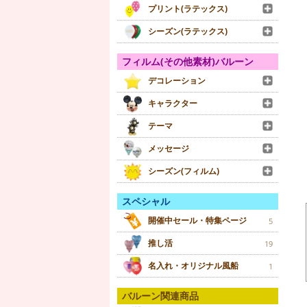
プリント(ラテックス)
シーズン(ラテックス)
フィルム(その他素材)バルーン
デコレーション
キャラクター
テーマ
メッセージ
シーズン(フィルム)
スペシャル
開催中セール・特集ページ
5
推し活
19
名入れ・オリジナル風船
1
バルーン関連商品