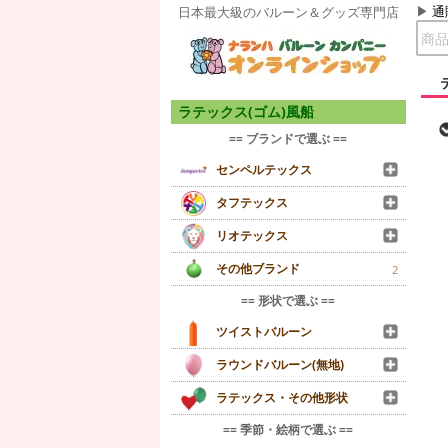
通
日本最大級のバルーン＆グッズ専門店
ラテックス(ゴム)風船
== ブランドで選ぶ ==
センペルテックス
タフテックス
リオテックス
その他ブランド
2
== 形状で選ぶ ==
ツイストバルーン
ラウンドバルーン(無地)
ラテックス・その他形状
== 季節・絵柄で選ぶ ==