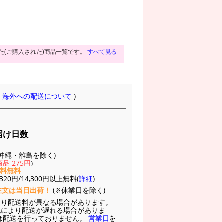
た(ご購入された)商品一覧です。
すべて見る
(
海外への配送について
)
届け日数
(※沖縄・離島を除く)
品 275円
)
送料無料
20円/14,300円以上無料(
詳細
)
注文は当日出荷！
(※休業日を除く)
より配送料が異なる場合があります。
他により配送が遅れる場合がありま
は配送を行っておりません。
営業日
を