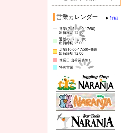
営業カレンダー
詳細
営業(店舗14:00-17:50)
出荷締切 15:00
通販のみ(店舗休)
出荷締切 15:00
店舗(10:00-17:50)+発送
出荷締切 12:00
休業日 出荷業務無し
特殊営業