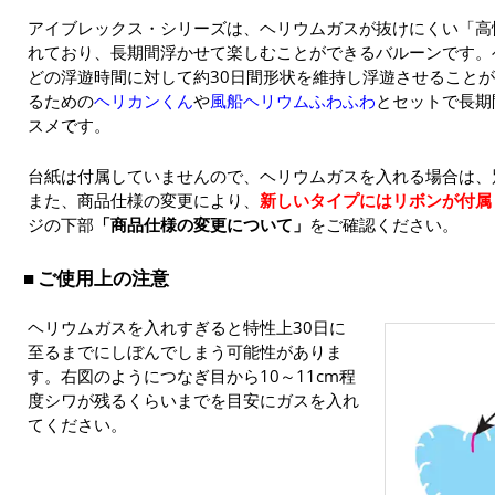
アイブレックス・シリーズは、ヘリウムガスが抜けにくい「高
れており、長期間浮かせて楽しむことができるバルーンです。
どの浮遊時間に対して約30日間形状を維持し浮遊させること
るための
ヘリカンくん
や
風船ヘリウムふわふわ
とセットで長期
スメです。
台紙は付属していませんので、ヘリウムガスを入れる場合は、
また、商品仕様の変更により、
新しいタイプにはリボンが付属
ジの下部
「商品仕様の変更について」
をご確認ください。
ご使用上の注意
ヘリウムガスを入れすぎると特性上30日に
至るまでにしぼんでしまう可能性がありま
す。右図のようにつなぎ目から10～11cm程
度シワが残るくらいまでを目安にガスを入れ
てください。