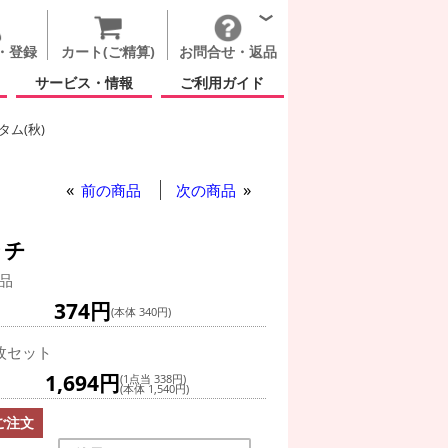
・登録
カート(ご精算)
お問合せ・返品
サービス・情報
ご利用ガイド
ム(秋)
イブレックス 楽しいハロウィン 14インチ
前の商品
次の商品
ンチ
品
374円
(本体 340円)
枚セット
1,694円
(1点当 338円)
(本体 1,540円)
ご注文