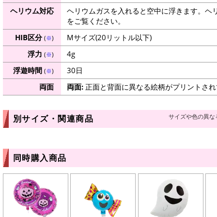
ヘリウム対応
ヘリウムガスを入れると空中に浮きます。ヘ
をご覧ください。
HIB区分
Mサイズ(20リットル以下)
(
※
)
浮力
4g
(
※
)
浮遊時間
30日
(
※
)
両面
両面:
正面と背面に異なる絵柄がプリントされ
サイズや色の異な
別サイズ・関連商品
同時購入商品