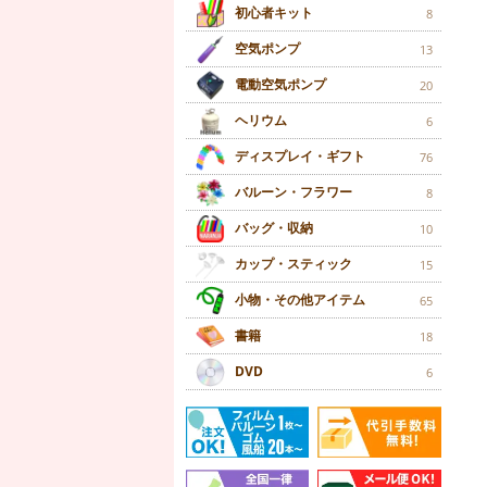
初心者キット
8
空気ポンプ
13
電動空気ポンプ
20
ヘリウム
6
ディスプレイ・ギフト
76
バルーン・フラワー
8
バッグ・収納
10
カップ・スティック
15
小物・その他アイテム
65
書籍
18
DVD
6