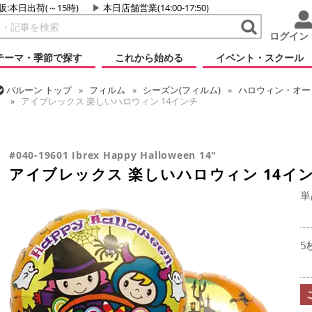
販:本日出荷(～15時)
本日店舗営業(14:00-17:50)
ログイン
テーマ・季節で探す
これから始める
イベント・スクール
バルーン
トップ
フィルム
シーズン(フィルム)
ハロウィン・オータ
アイブレックス 楽しいハロウィン 14インチ
バルーン
トップ
フィルム
デコレーション
アイブレックス
ア
#040-19601 Ibrex Happy Halloween 14"
アイブレックス 楽しいハロウィン 14イ
単
5