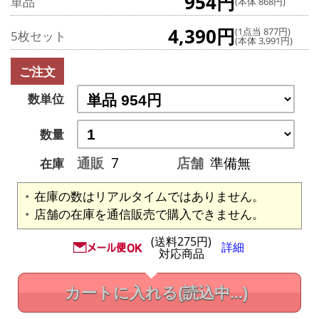
954円
単品
(本体 868円)
4,390円
(1点当 877円)
5枚セット
(本体 3,991円)
ご注文
数単位
数量
通販
7
店舗
準備無
在庫
在庫の数はリアルタイムではありません。
店舗の在庫を通信販売で購入できません。
(送料275円)
詳細
対応商品
カートに入れる
(読込中...)