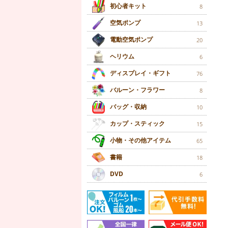
初心者キット
8
空気ポンプ
13
電動空気ポンプ
20
ヘリウム
6
ディスプレイ・ギフト
76
バルーン・フラワー
8
バッグ・収納
10
カップ・スティック
15
小物・その他アイテム
65
書籍
18
DVD
6