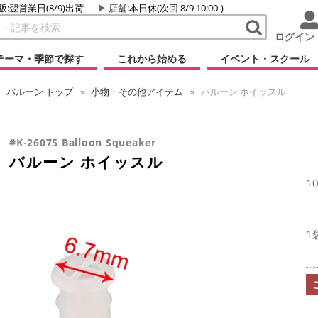
販:翌営業日(8/9)出荷
店舗
:本日休(次回 8/9 10:00-)
ログイン
テーマ・季節で探す
これから始める
イベント・スクール
バルーン
トップ
小物・その他アイテム
バルーン ホイッスル
#K-26075 Balloon Squeaker
バルーン ホイッスル
1
1