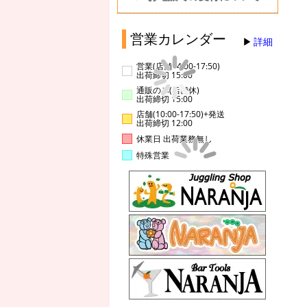
営業カレンダー
詳細
営業(店舗14:00-17:50)
出荷締切 15:00
通販のみ(店舗休)
出荷締切 15:00
店舗(10:00-17:50)+発送
出荷締切 12:00
休業日 出荷業務無し
特殊営業