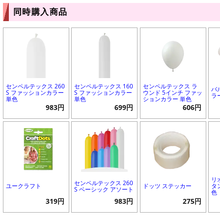
同時購入商品
センペルテックス 260
センペルテックス 160
センペルテックス ラ
バ
S ファッションカラー
S ファッションカラー
ウンド 5インチ ファッ
ラ
単色
単色
ションカラー 単色
983円
699円
606円
リ
センペルテックス 260
ユークラフト
ドッツ ステッカー
タ
S ベーシック アソート
色
319円
983円
275円