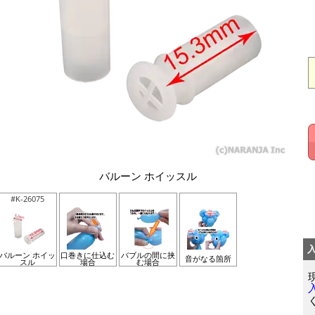
バルーン ホイッスル
#K-26075
バルーン ホイッ
口巻きに仕込む
バブルの間に挟
音がなる箇所
スル
場合
む場合