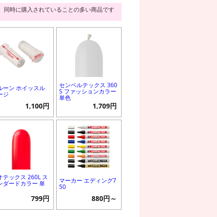
同時に購入されていることの多い商品です
センペルテックス 360
ルーン ホイッスル
S ファッションカラー
ージ
単色
1,100円
1,709円
オテックス 260L ス
マーカー エディング7
ンダードカラー 単
50
799円
880円～