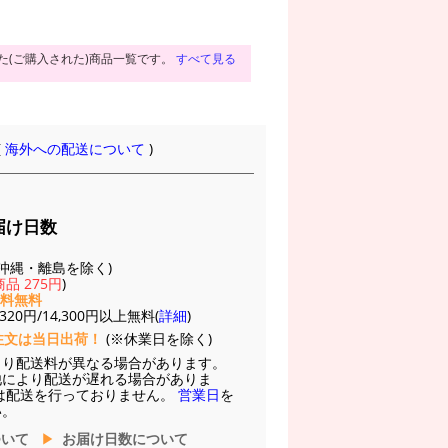
た(ご購入された)商品一覧です。
すべて見る
(
海外への配送について
)
届け日数
(※沖縄・離島を除く)
品 275円
)
送料無料
20円/14,300円以上無料(
詳細
)
注文は当日出荷！
(※休業日を除く)
より配送料が異なる場合があります。
他により配送が遅れる場合がありま
は配送を行っておりません。
営業日
を
い。
ついて
お届け日数について