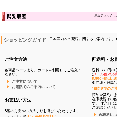
最近チェックし
閲覧履歴
ショッピングガイド
日本国内への配送に関するご案内です。 
ご注文方法
配送料・お
各商品ページより、カートを利用してご注文く
送料: 770円
ださい。
(
メール便対応商
8,800円以上 
ご注文について
※沖縄・離島1,3
お電話でのご案内について
15時までのご
商品や契約に
在庫状況その
お支払い方法
す。 休業日に
ご確認くださ
3種のお支払い方法よりお選びいただけます。
配送料に
代金引換
代引手数料無料！