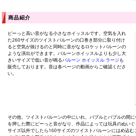
商品紹介
ピーっと高い音がなる小さなホイッスルです。空気を入れ
た260サイズのツイストバルーンの口巻き部分に取り付け
ると空気が抜けるのと同時に音がなるロケットバルーンの
ような演出ができます。バルーンホイッスルよりも少し大
きいサイズで低い音が鳴る
バルーン ホイッスル ラージ
も
販売しております。音は各ページの動画からご確認くださ
い。
その他、ツイストバルーンの中にいれ、バブルとバブルの間に
を押した際にピーっと音がなり、作品によっては玩具のぬいぐ
サイズ以外でしたら160サイズのツイストバルーンにはめ込む