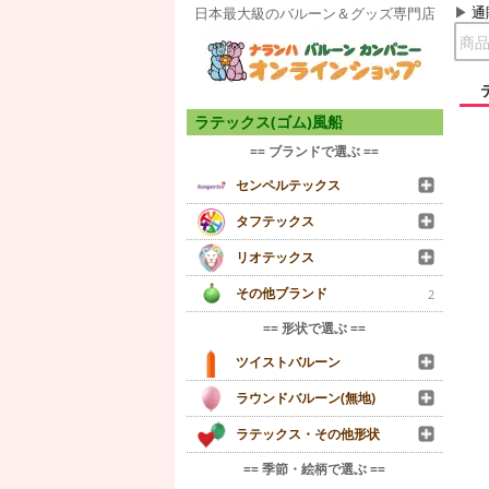
通
日本最大級のバルーン＆グッズ専門店
ラテックス(ゴム)風船
== ブランドで選ぶ ==
センペルテックス
タフテックス
リオテックス
その他ブランド
2
== 形状で選ぶ ==
ツイストバルーン
ラウンドバルーン(無地)
ラテックス・その他形状
== 季節・絵柄で選ぶ ==