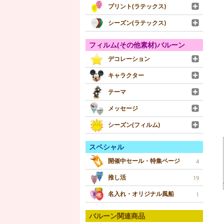
プリント(ラテックス)
シーズン(ラテックス)
フィルム(その他素材)バルーン
デコレーション
キャラクター
テーマ
メッセージ
シーズン(フィルム)
スペシャル
開催中セール・特集ページ
4
推し活
19
名入れ・オリジナル風船
1
バルーン関連商品