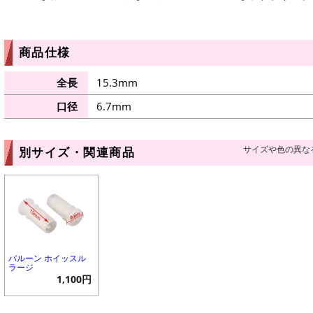
商品仕様
全長
15.3mm
口径
6.7mm
サイズや色の異な
別サイズ・関連商品
バルーン ホイッスル
ラージ
1,100円