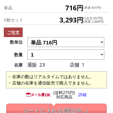
716円
単品
(本体 651円)
3,293円
(1点当 657円)
5枚セット
(本体 2,994円)
ご注文
数単位
数量
通販
23
店舗
1
在庫
在庫の数はリアルタイムではありません。
店舗の在庫を通信販売で購入できません。
(送料275円)
詳細
対応商品
カートに入れる
(読込中...)