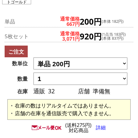
トゴールド
通常価格
200円
単品
(本体 182円)
667円
通常価格
920円
(1点当 183円)
5枚セット
3,071円
(本体 837円)
ご注文
数単位
数量
通販
32
店舗
準備無
在庫
在庫の数はリアルタイムではありません。
店舗の在庫を通信販売で購入できません。
(送料275円)
詳細
対応商品