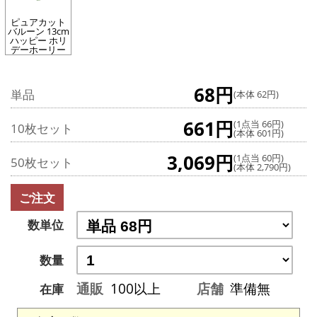
ピュアカット
バルーン 13cm
ハッピー ホリ
デーホーリー
68円
単品
(本体 62円)
661円
(1点当 66円)
10枚セット
(本体 601円)
3,069円
(1点当 60円)
50枚セット
(本体 2,790円)
ご注文
数単位
数量
通販
100以上
店舗
準備無
在庫