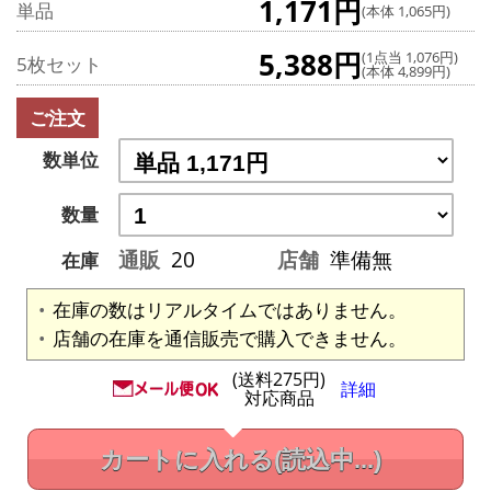
1,171円
単品
(本体 1,065円)
5,388円
(1点当 1,076円)
5枚セット
(本体 4,899円)
ご注文
数単位
数量
通販
20
店舗
準備無
在庫
在庫の数はリアルタイムではありません。
店舗の在庫を通信販売で購入できません。
(送料275円)
詳細
対応商品
カートに入れる
(読込中...)