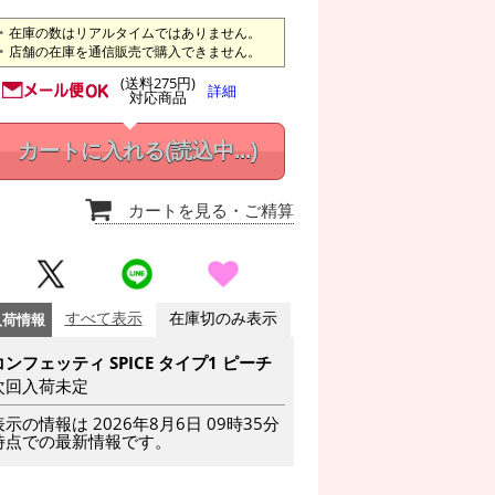
在庫の数はリアルタイムではありません。
店舗の在庫を通信販売で購入できません。
(送料275円)
詳細
対応商品
カートに入れる
(読込中...)
カートを見る
・ご精算
入荷情報
すべて表示
在庫切のみ表示
コンフェッティ SPICE タイプ1 ピーチ
次回入荷未定
表示の情報は 2026年8月6日 09時35分
時点での最新情報です。