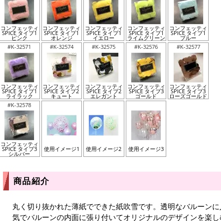
コンフェッティ
コンフェッティ
コンフェッティ
コンフェッティ
コンフェッティ
SPICE タイプ1
SPICE タイプ1
SPICE タイプ1
SPICE タイプ1
SPICE タイプ1
ピンク
オレンジ
イエロー
ライムグリーン
ブルー
#K-32571
#K-32574
#K-32575
#K-32576
#K-32577
コンフェッティ
コンフェッティ
コンフェッティ
コンフェッティ
コンフェッティ
SPICE タイプ1
SPICE タイプ2
SPICE タイプ2
SPICE タイプ3
SPICE タイプ3
ライラック
キュート
エレガント
ゴールド
ローズゴールド
#K-32578
コンフェッティ
SPICE タイプ3
使用イメージ1
使用イメージ2
使用イメージ3
シルバー
商品紹介
丸く切り抜かれた薄紙でできた紙吹雪です。透明なバルーンに
気でバルーンの内面に張り付いてオリジナルのデザインを楽し