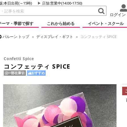
販:本日出荷(～15時)
店舗
:営業中(14:00-17:50)
ログイン
テーマ・季節で探す
これから始める
イベント・スクール
バルーン
トップ
ディスプレイ・ギフト
コンフェッティ SPICE
バルーン
トップ
小物・その他アイテム
コンフェッティ SPICE
Confetti Spice
コンフェッティ SPICE
一部在庫切
おすすめ