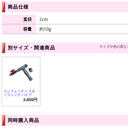
商品仕様
直径
2cm
容量
約10g
サイズや色の異な
別サイズ・関連商品
コンフェッティ スタ
ッフィング パイプ
3,850円
同時購入商品