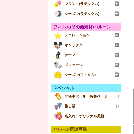
プリント(ラテックス)
シーズン(ラテックス)
フィルム(その他素材)バルーン
デコレーション
キャラクター
テーマ
メッセージ
シーズン(フィルム)
スペシャル
開催中セール・特集ページ
5
推し活
19
名入れ・オリジナル風船
1
バルーン関連商品