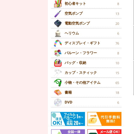
初心者キット
8
空気ポンプ
13
電動空気ポンプ
20
ヘリウム
6
ディスプレイ・ギフト
76
バルーン・フラワー
8
バッグ・収納
10
カップ・スティック
15
小物・その他アイテム
65
書籍
18
DVD
6