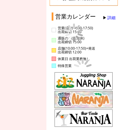
営業カレンダー
詳細
営業(店舗14:00-17:50)
出荷締切 15:00
通販のみ(店舗休)
出荷締切 15:00
店舗(10:00-17:50)+発送
出荷締切 12:00
休業日 出荷業務無し
特殊営業