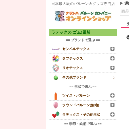
通
日本最大級のバルーン＆グッズ専門店
ラテックス(ゴム)風船
== ブランドで選ぶ ==
センペルテックス
タフテックス
リオテックス
その他ブランド
2
== 形状で選ぶ ==
ツイストバルーン
ラウンドバルーン(無地)
ラテックス・その他形状
== 季節・絵柄で選ぶ ==