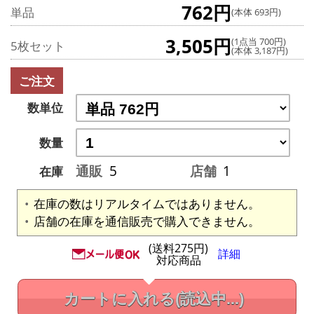
762円
単品
(本体 693円)
3,505円
(1点当 700円)
5枚セット
(本体 3,187円)
ご注文
数単位
数量
通販
5
店舗
1
在庫
在庫の数はリアルタイムではありません。
店舗の在庫を通信販売で購入できません。
(送料275円)
詳細
対応商品
カートに入れる
(読込中...)