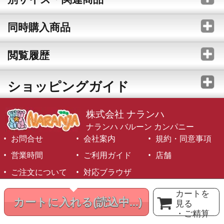
同時購入商品
閲覧履歴
ショッピングガイド
株式会社 ナランハ
ナランハ バルーン カンパニー
お問合せ
会社案内
規約・同意事項
営業時間
ご利用ガイド
店舗
ご注文について
対応ブラウザ
©1999-2026 NARANJA Inc. All Rights Reserved.
カートを
カートに入れる
(読込中...)
見る
・ご精算