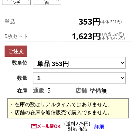
ンチ
面
353円
単品
(本体 321円)
1,623円
(1点当 324円)
5枚セット
(本体 1,476円)
ご注文
数単位
数量
通販
5
店舗
準備無
在庫
在庫の数はリアルタイムではありません。
店舗の在庫を通信販売で購入できません。
(送料275円)
詳細
対応商品