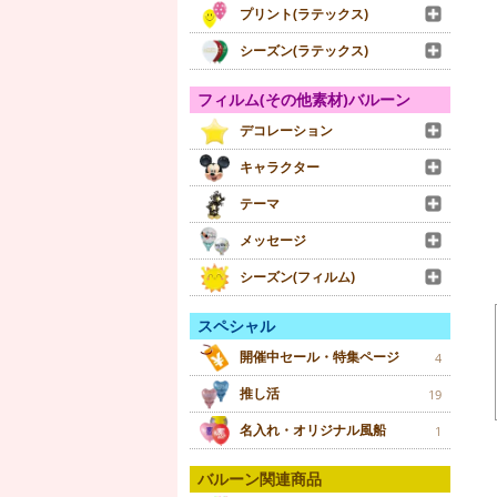
プリント(ラテックス)
シーズン(ラテックス)
フィルム(その他素材)バルーン
デコレーション
キャラクター
テーマ
メッセージ
シーズン(フィルム)
スペシャル
開催中セール・特集ページ
4
推し活
19
名入れ・オリジナル風船
1
バルーン関連商品