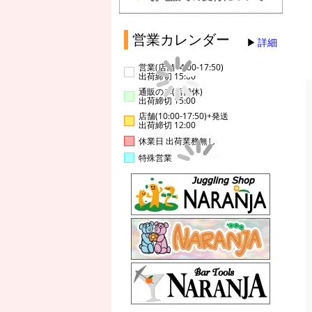
営業カレンダー
詳細
営業(店舗14:00-17:50)
出荷締切 15:00
通販のみ(店舗休)
出荷締切 15:00
店舗(10:00-17:50)+発送
出荷締切 12:00
休業日 出荷業務無し
特殊営業