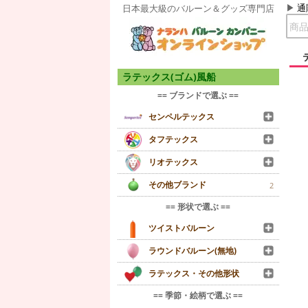
通
日本最大級のバルーン＆グッズ専門店
ラテックス(ゴム)風船
== ブランドで選ぶ ==
センペルテックス
タフテックス
リオテックス
その他ブランド
2
== 形状で選ぶ ==
ツイストバルーン
ラウンドバルーン(無地)
ラテックス・その他形状
== 季節・絵柄で選ぶ ==