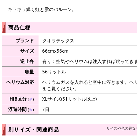
キラキラ輝く虹と雲のバルーン。
商品仕様
ブランド
クオラテックス
サイズ
66cmx56cm
逆止弁
有り：空気やヘリウムは注入すれば戻ってき
容量
56リットル
ヘリウム対応
ヘリウムガスを入れると空中に浮きます。ヘ
をご覧ください。
HIB区分
XLサイズ(51リットル以上)
(
※
)
浮遊時間
7日
(
※
)
サイズや色の異な
別サイズ・関連商品