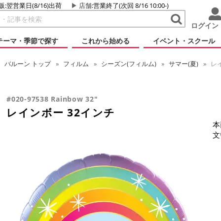
販:翌営業日(8/16)出荷
店舗
:営業終了(次回 8/16 10:00-)
ログイン
テーマ・季節で探す
これから始める
イベント・スクール
バルーン
トップ
フィルム
シーズン(フィルム)
サマー(夏)
レイ
#020-97538 Rainbow 32"
レインボー 32インチ
本
文