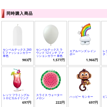
同時購入商品
センペルテックス 260
センペルテックス ラ
エアルーンズ レイン
レ
S ファッションカラー
ウンド 12インチ ファ
ボー
チ
単色
ッションカラー 単色
983円
1,577円
1,966円
レッツ フラミングル
スライス ウォーター
ハッピー モンキー
ピ
トロピカルドリンク
メロン
697円
222円
697円