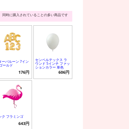
同時に購入されていることの多い商品です
センペルテックス ラ
ターバルーン 7イン
ウンド 5インチ ファッ
 ゴールド
ションカラー 単色
176円
606円
ンク フラミンゴ
643円