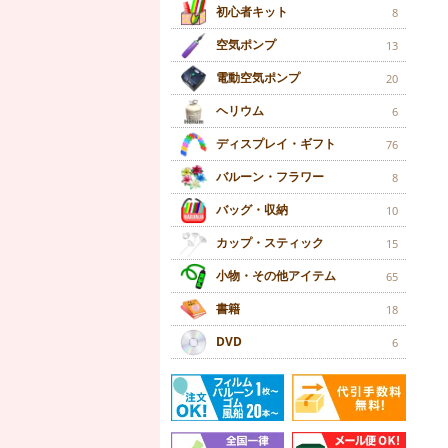
初心者キット
8
空気ポンプ
13
電動空気ポンプ
20
ヘリウム
6
ディスプレイ・ギフト
76
バルーン・フラワー
8
バッグ・収納
10
カップ・スティック
15
小物・その他アイテム
65
書籍
18
DVD
6