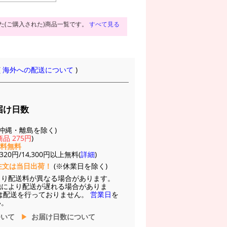
た(ご購入された)商品一覧です。
すべて見る
(
海外への配送について
)
届け日数
(※沖縄・離島を除く)
品 275円
)
送料無料
20円/14,300円以上無料(
詳細
)
注文は当日出荷！
(※休業日を除く)
より配送料が異なる場合があります。
他により配送が遅れる場合がありま
は配送を行っておりません。
営業日
を
い。
ついて
お届け日数について