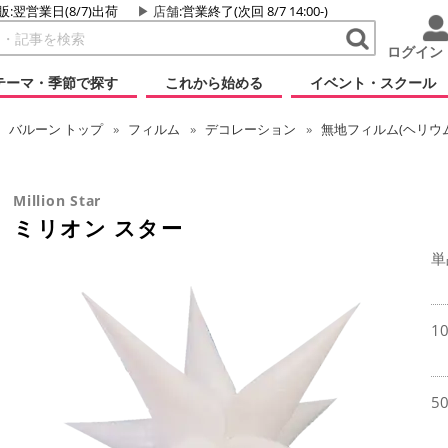
販:翌営業日(8/7)出荷
店舗
:営業終了(次回 8/7 14:00-)
ログイン
テーマ・季節で探す
これから始める
イベント・スクール
バルーン
トップ
フィルム
デコレーション
無地フィルム(ヘリウ
Million Star
ミリオン スター
単
1
5