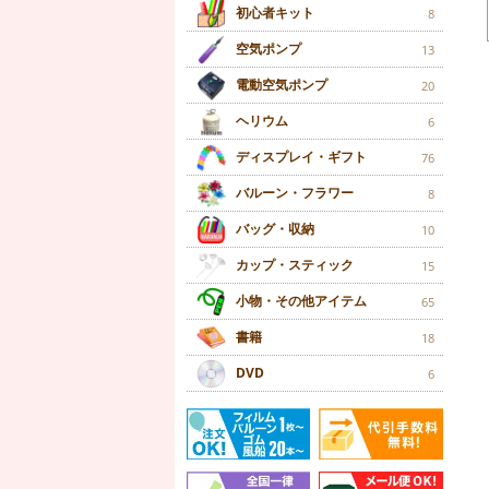
初心者キット
8
空気ポンプ
13
電動空気ポンプ
20
ヘリウム
6
ディスプレイ・ギフト
76
バルーン・フラワー
8
バッグ・収納
10
カップ・スティック
15
小物・その他アイテム
65
書籍
18
DVD
6