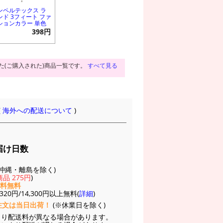
ンペルテックス ラ
ンド 3フィート ファ
ションカラー 単色
398円
た(ご購入された)商品一覧です。
すべて見る
(
海外への配送について
)
届け日数
(※沖縄・離島を除く)
品 275円
)
送料無料
20円/14,300円以上無料(
詳細
)
注文は当日出荷！
(※休業日を除く)
より配送料が異なる場合があります。