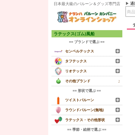
通
日本最大級のバルーン＆グッズ専門店
ラテックス(ゴム)風船
== ブランドで選ぶ ==
センペルテックス
タフテックス
リオテックス
その他ブランド
2
== 形状で選ぶ ==
ツイストバルーン
ラウンドバルーン(無地)
ラテックス・その他形状
== 季節・絵柄で選ぶ ==