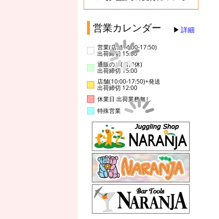
営業カレンダー
詳細
営業(店舗14:00-17:50)
出荷締切 15:00
通販のみ(店舗休)
出荷締切 15:00
店舗(10:00-17:50)+発送
出荷締切 12:00
休業日 出荷業務無し
特殊営業