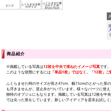
ふくらませた後
ふくらませる前
ピンク
のサイズ 約
のサイズ
47cm×15cm
商品紹介
※掲載している写真は
12枚を中央で束ねたイメージ写真
です。
このような状態にするには
「単品1枚」ではなく、「12枚」ご
ふくらませた時のサイズが長さ47cm、幅15cmのとがった形
も浮きませんが、逆止弁がついています。様々なパーツに使え
独特のオブジェにもなります。掲載している写真は12枚を中
では尖った形をしています。新しいアイディアを是非お試しく