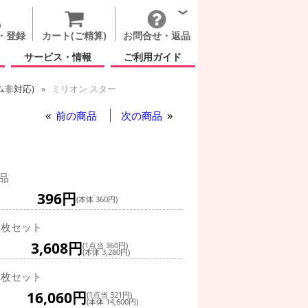
・登録
カート(ご精算)
お問合せ・返品
サービス・情報
ご利用ガイド
ム非対応)
ミリオン スター
前の商品
次の商品
品
396円
(本体 360円)
0枚セット
3,608円
(1点当 360円)
(本体 3,280円)
0枚セット
16,060円
(1点当 321円)
(本体 14,600円)