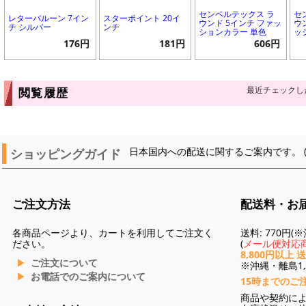
センペルテックス ラ
セ
レターバルーン 7イン
スターポイント 20イ
ウンド 5インチ ファッ
ウ
チ シルバー
ンチ
ションカラー 単色
ッ
176円
181円
606円
最近チェックし
閲覧履歴
ショッピングガイド
日本国内への配送に関するご案内です。 
ご注文方法
配送料・お
各商品ページより、カートを利用してご注文く
送料: 770円
ださい。
(
メール便対応商
8,800円以上 
ご注文について
※沖縄・離島1,3
お電話でのご案内について
15時までのご
商品や契約に