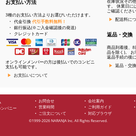
在庫状況その
お支払い方法
す。 休業日に
ご確認くださ
3種のお支払い方法よりお選びいただけます。
配送料に
代金引換
代引手数料無料！
銀行振込(※ご入金確認後の発送)
クレジットカード
返品・交換
商品到着後、8
品を除く)。 
返品手続の後
オンラインメンバーの方は後払いでのコンビニ
返品・交
支払も可能です。
お支払いについて
お問合せ
会社案内
ハ
営業時間
ご利用ガイド
カンパニー
ご注文について
対応ブラウザ
©1999-2026 NARANJA Inc. All Rights Reserved.