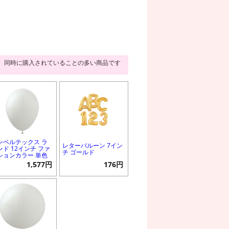
同時に購入されていることの多い商品です
ンペルテックス ラ
レターバルーン 7イン
ンド 12インチ ファ
チ ゴールド
ションカラー 単色
1,577円
176円