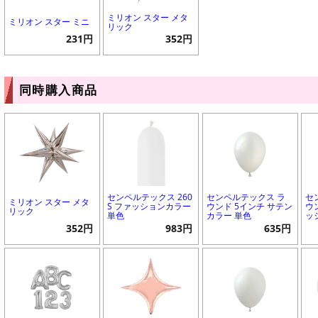
ミリオン スター メタ
ミリオン スター ミニ
リック
231円
352円
同時購入商品
センペルテックス 260
センペルテックス ラ
セ
ミリオン スター メタ
S ファッションカラー
ウンド 5インチ サテン
ウ
リック
単色
カラー 単色
ッ
352円
983円
635円