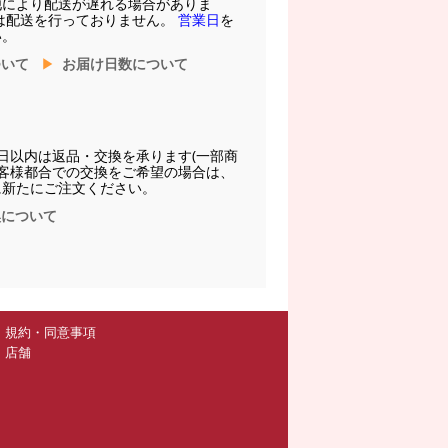
他により配送が遅れる場合がありま
は配送を行っておりません。
営業日
を
い。
ついて
お届け日数について
日以内は返品・交換を承ります(一部商
お客様都合での交換をご希望の場合は、
に新たにご注文ください。
換について
規約・同意事項
店舗