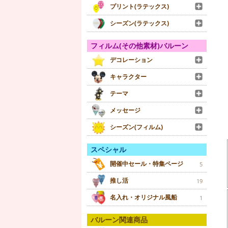
プリント(ラテックス)
シーズン(ラテックス)
フィルム(その他素材)バルーン
デコレーション
キャラクター
テーマ
メッセージ
シーズン(フィルム)
スペシャル
開催中セール・特集ページ
5
推し活
19
名入れ・オリジナル風船
1
バルーン関連商品