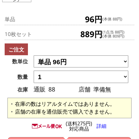
96円
単品
(本体 88円)
889円
(1点当 88円)
10枚セット
(本体 809円)
ご注文
数単位
数量
通販
88
店舗
準備無
在庫
在庫の数はリアルタイムではありません。
店舗の在庫を通信販売で購入できません。
(送料275円)
詳細
対応商品