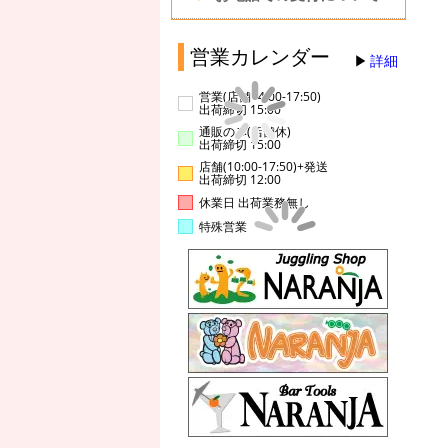
営業カレンダー
詳細
営業(店舗14:00-17:50)
出荷締切 15:00
通販のみ(店舗休)
出荷締切 15:00
店舗(10:00-17:50)+発送
出荷締切 12:00
休業日 出荷業務無し
特殊営業