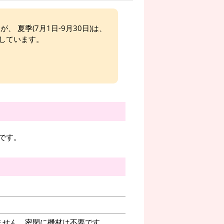
、 夏季(7月1日-9月30日)は、
しています。
です。
ません。密閉に機材は不要です。