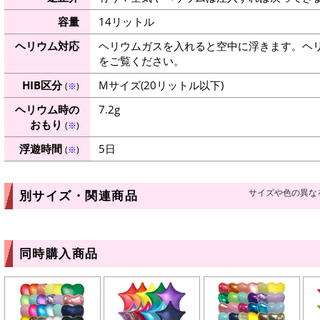
容量
14リットル
ヘリウム対応
ヘリウムガスを入れると空中に浮きます。ヘ
をご覧ください。
HIB区分
Mサイズ(20リットル以下)
(
※
)
ヘリウム時の
7.2g
おもり
(
※
)
浮遊時間
5日
(
※
)
サイズや色の異な
別サイズ・関連商品
同時購入商品