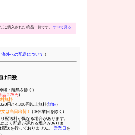
た(ご購入された)商品一覧です。
すべて見る
(
海外への配送について
)
届け日数
(※沖縄・離島を除く)
品 275円
)
送料無料
20円/14,300円以上無料(
詳細
)
注文は当日出荷！
(※休業日を除く)
より配送料が異なる場合があります。
他により配送が遅れる場合がありま
は配送を行っておりません。
営業日
を
い。