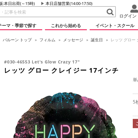
販:本日出荷(～15時)
本日店舗営業(14:00-17:50)
ログイン
テーマ・季節で探す
これから始める
イベント・スクール
バルーン
トップ
フィルム
メッセージ
誕生日
レッツ グロー 
#030-46553 Let's Glow Crazy 17"
レッツ グロー クレイジー 17インチ
単
5