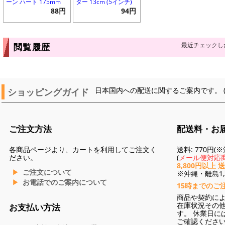
ーン ハート 175mm
ター 13cm (5インチ)
88円
94円
最近チェックし
閲覧履歴
ショッピングガイド
日本国内への配送に関するご案内です。 
ご注文方法
配送料・お
各商品ページより、カートを利用してご注文く
送料: 770円
ださい。
(
メール便対応商
8,800円以上 
ご注文について
※沖縄・離島1,3
お電話でのご案内について
15時までのご
商品や契約に
在庫状況その
お支払い方法
す。 休業日に
ご確認くださ