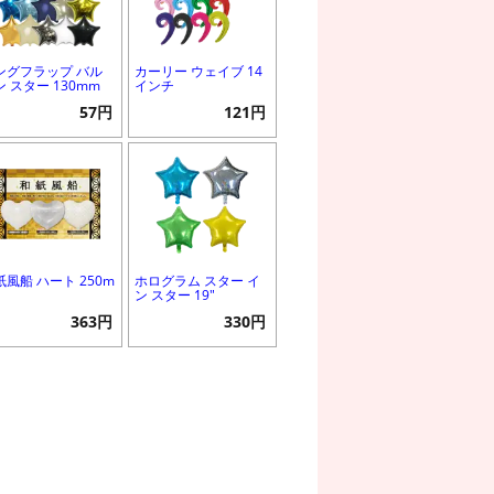
ングフラップ バル
カーリー ウェイブ 14
ン スター 130mm
インチ
57円
121円
紙風船 ハート 250m
ホログラム スター イ
ン スター 19"
363円
330円