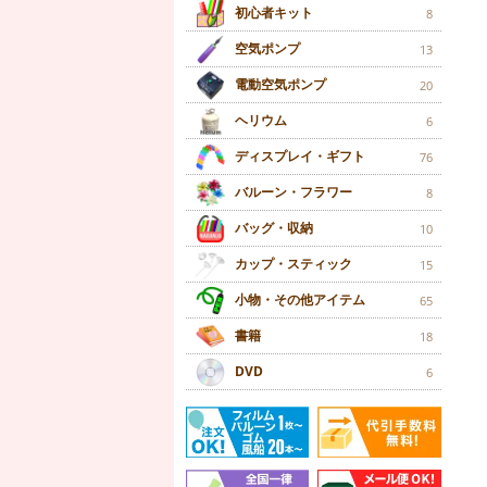
初心者キット
8
空気ポンプ
13
電動空気ポンプ
20
ヘリウム
6
ディスプレイ・ギフト
76
バルーン・フラワー
8
バッグ・収納
10
カップ・スティック
15
小物・その他アイテム
65
書籍
18
DVD
6