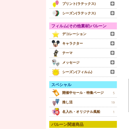
プリント(ラテックス)
シーズン(ラテックス)
フィルム(その他素材)バルーン
デコレーション
キャラクター
テーマ
メッセージ
シーズン(フィルム)
スペシャル
開催中セール・特集ページ
5
推し活
19
名入れ・オリジナル風船
1
バルーン関連商品