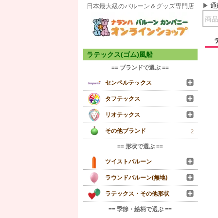
通
日本最大級のバルーン＆グッズ専門店
ラテックス(ゴム)風船
== ブランドで選ぶ ==
センペルテックス
タフテックス
リオテックス
その他ブランド
2
== 形状で選ぶ ==
ツイストバルーン
ラウンドバルーン(無地)
ラテックス・その他形状
== 季節・絵柄で選ぶ ==