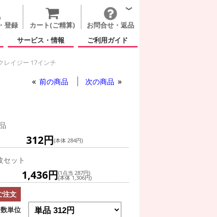
・登録
カート(ご精算)
お問合せ・返品
サービス・情報
ご利用ガイド
クレイジー 17インチ
前の商品
次の商品
品
312円
(本体 284円)
枚セット
1,436円
(1点当 287円)
(本体 1,306円)
ご注文
数単位