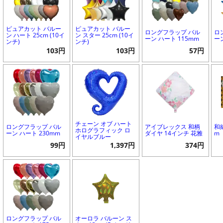
ピュアカット バルー
ピュアカット バルー
ロングフラップ バル
ロ
ン ハート 25cm (10イ
ン スター 25cm (10イ
ーン ハート 115mm
ー
ンチ)
ンチ)
103円
103円
57円
チェーン オブ ハート
ロングフラップ バル
アイブレックス 和柄
和
ホログラフィック ロ
ーン ハート 230mm
ダイヤ 14インチ 花雅
m
イヤルブルー
99円
1,397円
374円
ロングフラップ バル
オーロラ バルーン ス