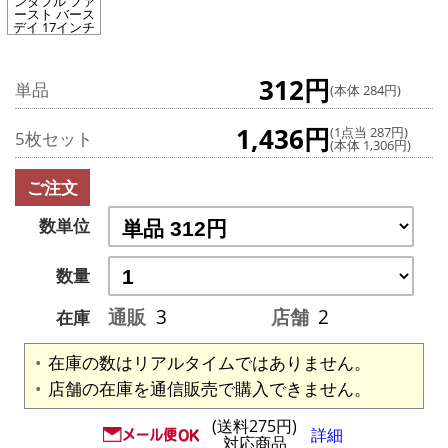
ンダフル ファ
ースト バース
デイ 17インチ
312円
単品
(本体 284円)
1,436円
(1点当 287円)
5枚セット
(本体 1,306円)
ご注文
数単位
数量
通販
3
店舗
2
在庫
在庫の数はリアルタイムではありません。
店舗の在庫を通信販売で購入できません。
(送料275円)
詳細
対応商品