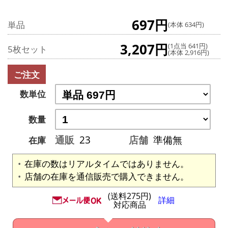
697円
単品
(本体 634円)
3,207円
(1点当 641円)
5枚セット
(本体 2,916円)
ご注文
数単位
数量
通販
23
店舗
準備無
在庫
在庫の数はリアルタイムではありません。
店舗の在庫を通信販売で購入できません。
(送料275円)
詳細
対応商品