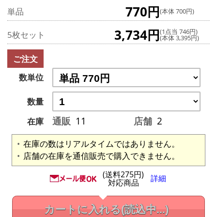
770円
単品
(本体 700円)
3,734円
(1点当 746円)
5枚セット
(本体 3,395円)
ご注文
数単位
数量
通販
11
店舗
2
在庫
在庫の数はリアルタイムではありません。
店舗の在庫を通信販売で購入できません。
(送料275円)
詳細
対応商品
カートに入れる
(読込中...)