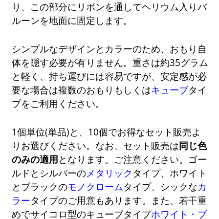
り、この部分にリボンを通してヘリウム入りバ
ルーンを地面に固定します。
シンプルなデザインとカラーのため、おもり自
体を隠す必要が有りません。重さは約35グラム
と軽く、持ち運びには容易ですが、安定感が必
要な場合は複数のおもりもしくは
キューブ
タイ
プをご利用ください。
1個単位(単品)と、10個でお得なセット販売よ
りお選びください。なお、セット販売は
同じ色
のみの適用
となります。ご注意ください。ゴー
ルドとシルバーの
メタリック
タイプ、ホワイト
とブラックの
モノクローム
タイプ、シックな
カ
ラー
タイプのご用意もあります。また、若干重
めでサイコロ型のキューブタイプ
ホワイト・ブ